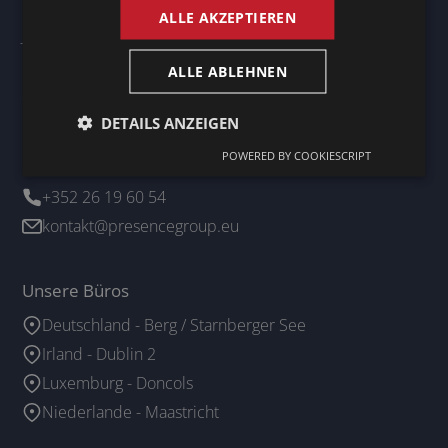
Blog
ALLE AKZEPTIEREN
Jobs
Kontakt
ALLE ABLEHNEN
Suche
Fordern Sie ihr angebot an
DETAILS ANZEIGEN
POWERED BY COOKIESCRIPT
Kontaktieren Sie uns
+352 26 19 60 54
kontakt@presencegroup.eu
Unsere Büros
Deutschland - Berg / Starnberger See
Irland - Dublin 2
Luxemburg - Doncols
Niederlande - Maastricht