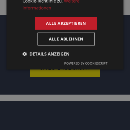
Cookie-Richtlinie zu.
Weitere
Informationen
ALLE AKZEPTIEREN
Technische Unterstützung für Ihre
ALLE ABLEHNEN
mehrsprachigen Live-Konferenzen?
DETAILS ANZEIGEN
POWERED BY COOKIESCRIPT
SPRECHEN SIE UNS AN