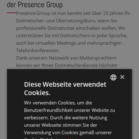
der Presence Group
Presence Group ist nun bereits seit über 20 Jahren Ihr
Dolmetscher- und Übersetzungsbüro, wenn Sie
professionelle Dolmetscher einschalten wollen. Wir
unterstützen Sie mit Dolmetschern in jeder Sprache,
auch bei virtuellen Meetings und mehrsprachigen
Telefonkonferenzen.
Dank unserem Netzwerk von Muttersprachlern
können wir Ihnen Dolmetscherdienste höchster
Qualität garantieren. Ein Online-Dolmetscher oder ein
×
Dolmetscher, der vor Ort anwesend ist? Wir
Diese Webseite verwendet
durchforsten gern unser weltweites Netzwerk von
Cookies.
DUTCH
Dolmetschern und audiovisuellen Partnern.
Haben Sie spezielle technische Anforderungen? Wir
Wir verwenden Cookies, um die
DUTCH
hören gern von Ihren Plänen für Ihre mehrsprachige
Benutzerfreundlichkeit unserer Website zu
GERMAN
Live-Konferenz? Gemeinsam besprechen wir, wie wir
verbessern. Durch die weitere Nutzung
Ihnen die richtigen Lösungen für Ihre erforderlichen
unserer Webseite stimmen Sie der
FRENCH
Sprachen anbieten können!
Verwendung von Cookies gemäß unserer
ENGLISH