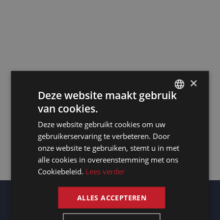
Het foxhole-
concept in de
sociale dialoog
14/4/2022
×
Deze website maakt gebruik
6 tips om een
van cookies.
memorabel
DUTCH
evenement te
Deze website gebruikt cookies om uw
DUTCH
gebruikerservaring te verbeteren. Door
organiseren na
GERMAN
onze website te gebruiken, stemt u in met
COVID-19
alle cookies in overeenstemming met ons
FRENCH
Cookiebeleid.
Lees verder
14/4/2022
ENGLISH
ALLES ACCEPTEREN