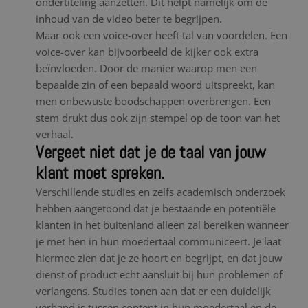
ondertiteling aanzetten. Dit helpt namelijk om de
inhoud van de video beter te begrijpen.
Maar ook een voice-over heeft tal van voordelen. Een
voice-over kan bijvoorbeeld de kijker ook extra
beïnvloeden. Door de manier waarop men een
bepaalde zin of een bepaald woord uitspreekt, kan
men onbewuste boodschappen overbrengen. Een
stem drukt dus ook zijn stempel op de toon van het
verhaal.
Vergeet niet dat je de taal van jouw
klant moet spreken.
Verschillende studies en zelfs academisch onderzoek
hebben aangetoond dat je bestaande en potentiële
klanten in het buitenland alleen zal bereiken wanneer
je met hen in hun moedertaal communiceert. Je laat
hiermee zien dat je ze hoort en begrijpt, en dat jouw
dienst of product echt aansluit bij hun problemen of
verlangens. Studies tonen aan dat er een duidelijk
verband is tussen content in hun moedertaal en de