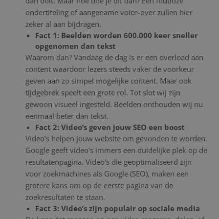
dan ooit. Maar hoe doe je dit dan? Een foutloze
ondertiteling of aangename voice-over zullen hier
zeker al aan bijdragen.
Fact 1: Beelden worden 600.000 keer sneller
opgenomen dan tekst
Waarom dan? Vandaag de dag is er een overload aan
content waardoor lezers steeds vaker de voorkeur
geven aan zo simpel mogelijke content. Maar ook
tijdgebrek speelt een grote rol. Tot slot wij zijn
gewoon visueel ingesteld. Beelden onthouden wij nu
eenmaal beter dan tekst.
Fact 2: Video’s geven jouw SEO een boost
Video’s helpen jouw website om gevonden te worden.
Google geeft video's immers een duidelijke plek op de
resultatenpagina. Video's die geoptimaliseerd zijn
voor zoekmachines als Google (SEO), maken een
grotere kans om op de eerste pagina van de
zoekresultaten te staan.
Fact 3: Video’s zijn populair op sociale media