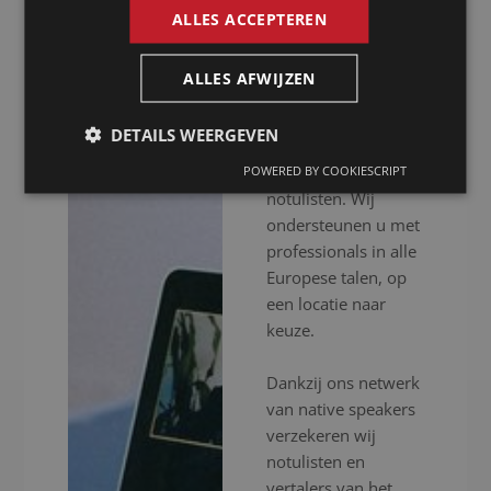
ALLES ACCEPTEREN
Presence is al meer
dan 20 jaar uw
ALLES AFWIJZEN
notulist in Bakoe
voor het inschakelen
DETAILS WEERGEVEN
van professionele
vertalers en
POWERED BY COOKIESCRIPT
notulisten. Wij
ondersteunen u met
professionals in alle
Europese talen, op
een locatie naar
keuze.
Dankzij ons netwerk
van native speakers
verzekeren wij
notulisten en
vertalers van het