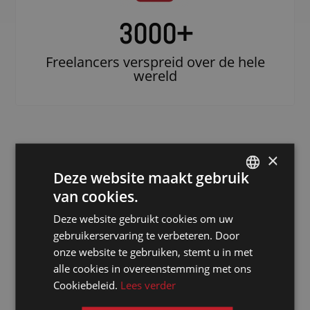
3000
+
Freelancers verspreid over de hele
wereld
×
Deze website maakt gebruik
van cookies.
DUTCH
Deze website gebruikt cookies om uw
DUTCH
gebruikerservaring te verbeteren. Door
Doe beroep op
GERMAN
onze website te gebruiken, stemt u in met
een erkende
alle cookies in overeenstemming met ons
FRENCH
notulist in
Cookiebeleid.
Lees verder
ENGLISH
Bakoe