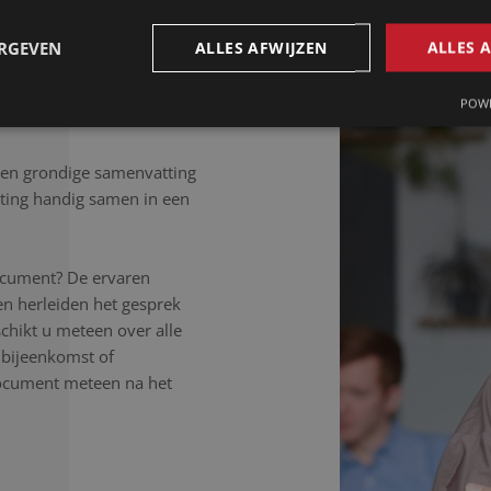
, ongeacht de samenhang
isteren aandachtig, werken
ERGEVEN
ALLES AFWIJZEN
ALLES 
 letter uit.
POWE
Een grondige samenvatting
ting handig samen in een
ocument? De ervaren
en herleiden het gesprek
schikt u meteen over alle
, bijeenkomst of
document meteen na het