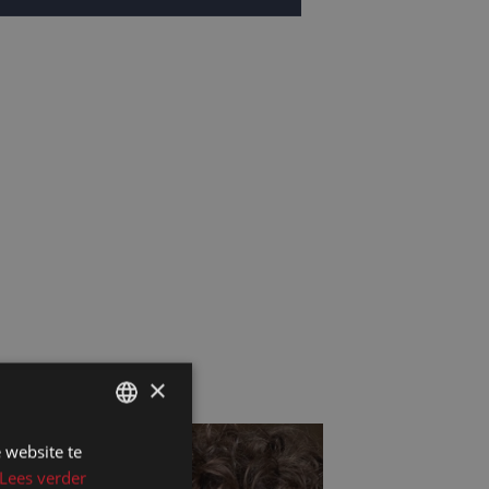
×
 website te
DUTCH
Lees verder
DUTCH