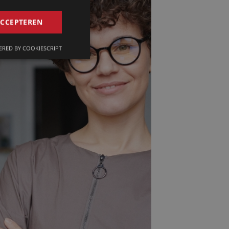
GERMAN
ACCEPTEREN
FRENCH
RED BY COOKIESCRIPT
ENGLISH