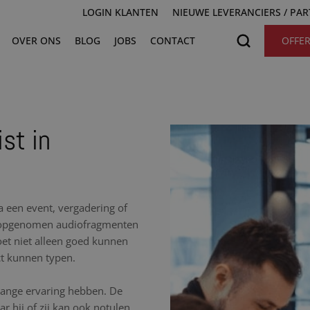
LOGIN KLANTEN
NIEUWE LEVERANCIERS / PA
OVER ONS
BLOG
JOBS
CONTACT
OFFE
st in
na een event, vergadering of
de opgenomen audiofragmenten
moet niet alleen goed kunnen
ct kunnen typen.
nlange ervaring hebben. De
r hij of zij kan ook notulen