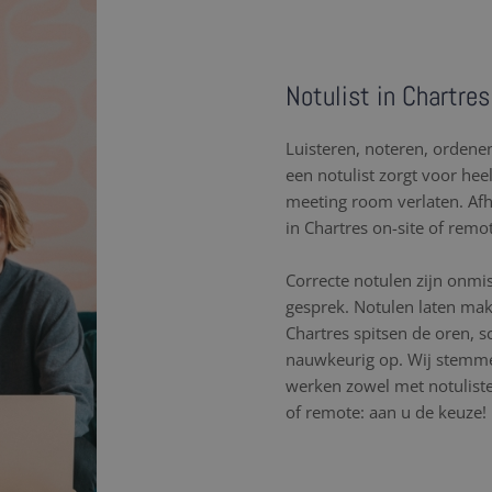
Notulist in Chartres
Luisteren, noteren, orden
een notulist zorgt voor hee
meeting room verlaten. Af
in Chartres on-site of remo
Correcte notulen zijn onmi
gesprek. Notulen laten mak
Chartres spitsen de oren, 
nauwkeurig op. Wij stemme
werken zowel met notulisten
of remote: aan u de keuze!