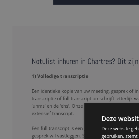
Notulist inhuren in Chartres? Dit zij
1) Volledige transcriptie
Een identieke kopie van uw meeting, gesprek of in
transcriptie of full transcript omschrijft letterlijk 
‘uhms’ en de ‘ehs’. Onze notulisten in Chartres zo
extensief transcript.
Deze websit
Een full transcript is een goede oplossing als u lette
Deze website geb
gesprek wil vastleggen. Stopwoorden, herhalingen
gebruiken, stemt