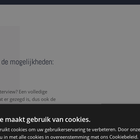
n de mogelijkheden:
terview? Een volledige
wat er gezegd is, dus ook de
rgen voor een correct en
e maakt gebruik van cookies.
rlijk elk detail van het
ruikt cookies om uw gebruikerservaring te verbeteren. Door onze
, spreektaal of afgebroken
 u in met alle cookies in overeenstemming met ons Cookiebeleid.