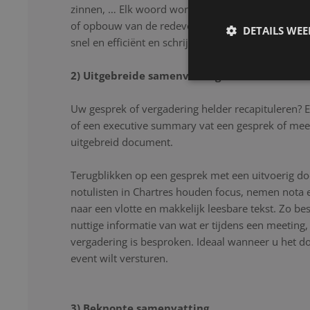
zinnen, … Elk woord wordt nauwkeurig genoteerd
of opbouw van de redevoering. Onze notulisten lu
DETAILS WE
snel en efficiënt en schrijven uw gesprek letter voor
2) Uitgebreide samenvatting
Uw gesprek of vergadering helder recapituleren? 
of een executive summary vat een gesprek of mee
uitgebreid document.
Terugblikken op een gesprek met een uitvoerig d
notulisten in Chartres houden focus, nemen nota 
naar een vlotte en makkelijk leesbare tekst. Zo be
nuttige informatie van wat er tijdens een meeting
vergadering is besproken. Ideaal wanneer u het 
event wilt versturen.
3) Beknopte samenvatting