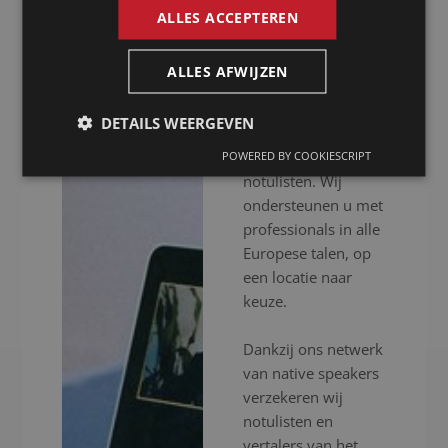
ALLES ACCEPTEREN
Presence is al meer
dan 20 jaar uw
ALLES AFWIJZEN
notulist in Cholet
voor het inschakelen
DETAILS WEERGEVEN
van professionele
vertalers en
POWERED BY COOKIESCRIPT
notulisten. Wij
ondersteunen u met
professionals in alle
Europese talen, op
een locatie naar
keuze.
Dankzij ons netwerk
van native speakers
verzekeren wij
notulisten en
vertalers van het