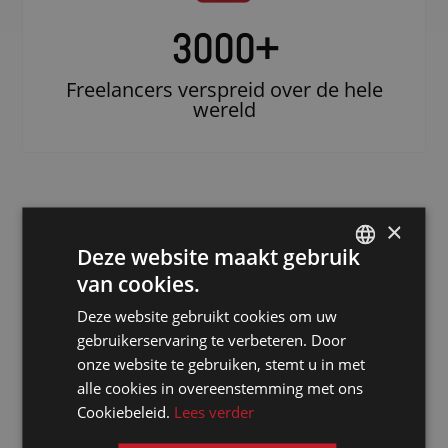
3000
+
Freelancers verspreid over de hele
wereld
×
Deze website maakt gebruik
van cookies.
DUTCH
Deze website gebruikt cookies om uw
DUTCH
gebruikerservaring te verbeteren. Door
Doe beroep op
GERMAN
onze website te gebruiken, stemt u in met
een erkende
alle cookies in overeenstemming met ons
FRENCH
notulist in
Cookiebeleid.
Lees verder
ENGLISH
Cholet