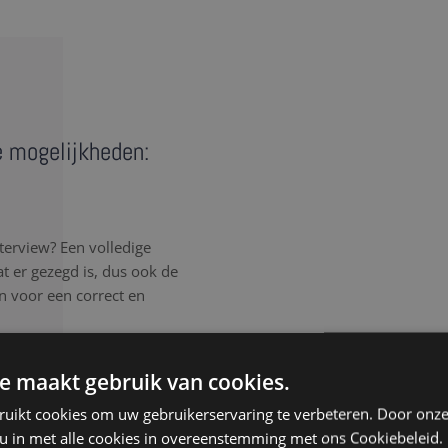
e mogelijkheden:
terview? Een volledige
wat er gezegd is, dus ook de
n voor een correct en
rlijk elk detail van het
e maakt gebruik van cookies.
, spreektaal of afgebroken
ruikt cookies om uw gebruikerservaring te verbeteren. Door onze
, ongeacht de samenhang
 u in met alle cookies in overeenstemming met ons Cookiebeleid.
isteren aandachtig, werken