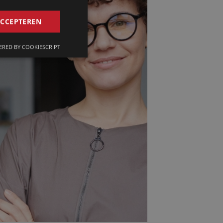
GERMAN
ACCEPTEREN
FRENCH
RED BY COOKIESCRIPT
ENGLISH