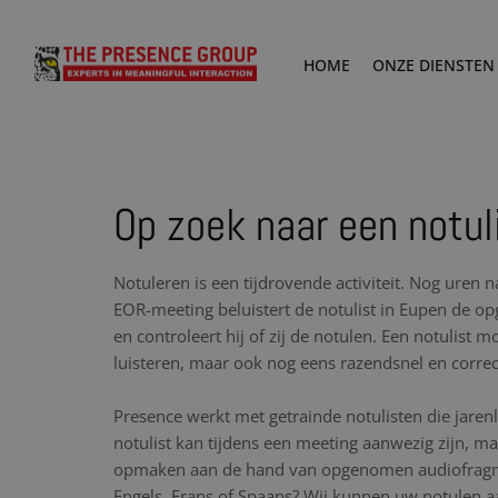
HOME
ONZE DIENSTEN
Op zoek naar een notul
Notuleren is een tijdrovende activiteit. Nog uren 
EOR-meeting beluistert de notulist in Eupen de
en controleert hij of zij de notulen. Een notulist 
luisteren, maar ook nog eens razendsnel en corre
Presence werkt met getrainde notulisten die jare
notulist kan tijdens een meeting aanwezig zijn, maa
opmaken aan de hand van opgenomen audiofragme
Engels, Frans of Spaans? Wij kunnen uw notulen aa