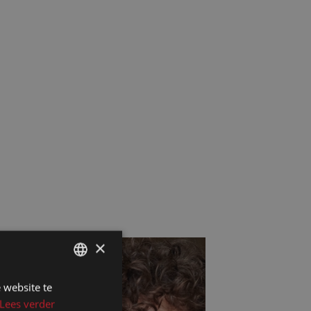
×
 website te
DUTCH
Lees verder
DUTCH