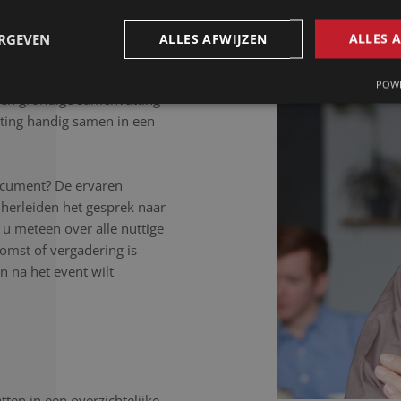
 letter uit.
ERGEVEN
ALLES AFWIJZEN
ALLES 
POWE
Een grondige samenvatting
ting handig samen in een
ocument? De ervaren
herleiden het gesprek naar
 u meteen over alle nuttige
komst of vergadering is
 na het event wilt
ten in een overzichtelijke