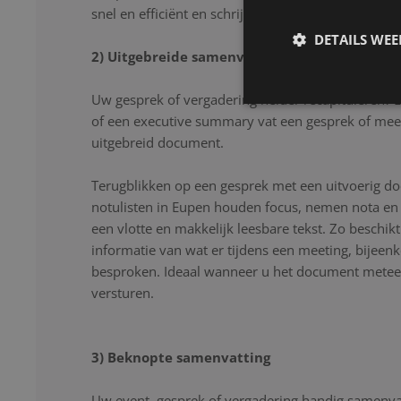
snel en efficiënt en schrijven uw gesprek letter voor
DETAILS WE
2) Uitgebreide samenvatting
Uw gesprek of vergadering helder recapituleren? 
of een executive summary vat een gesprek of mee
uitgebreid document.
Terugblikken op een gesprek met een uitvoerig d
notulisten in Eupen houden focus, nemen nota en 
een vlotte en makkelijk leesbare tekst. Zo beschikt
informatie van wat er tijdens een meeting, bijeen
besproken. Ideaal wanneer u het document meteen
versturen.
3) Beknopte samenvatting
Uw event, gesprek of vergadering handig samenvat