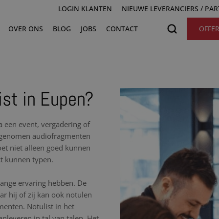
LOGIN KLANTEN
NIEUWE LEVERANCIERS / PA
OVER ONS
BLOG
JOBS
CONTACT
OFFE
ist in Eupen?
na een event, vergadering of
 opgenomen audiofragmenten
moet niet alleen goed kunnen
ct kunnen typen.
nlange ervaring hebben. De
r hij of zij kan ook notulen
nten. Notulist in het
nleveren in tal van talen. Het