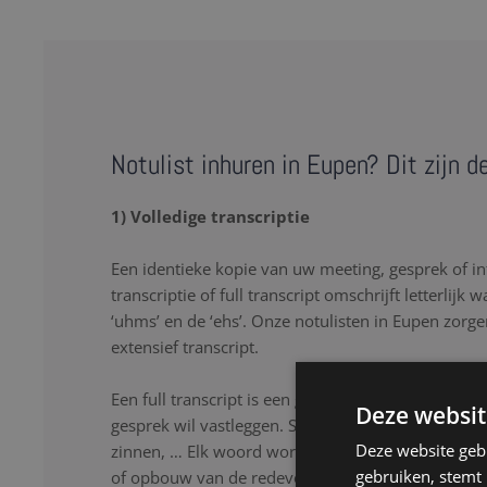
Notulist inhuren in Eupen? Dit zijn d
1) Volledige transcriptie
Een identieke kopie van uw meeting, gesprek of in
transcriptie of full transcript omschrijft letterlijk 
‘uhms’ en de ‘ehs’. Onze notulisten in Eupen zorge
extensief transcript.
Een full transcript is een goede oplossing als u lette
Deze websit
gesprek wil vastleggen. Stopwoorden, herhalingen
Deze website geb
zinnen, … Elk woord wordt nauwkeurig genoteerd
gebruiken, stemt
of opbouw van de redevoering. Onze notulisten lu