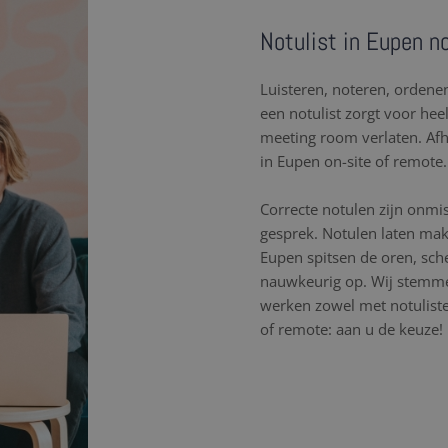
Notulist in Eupen no
Luisteren, noteren, orden
een notulist zorgt voor hee
meeting room verlaten. Af
in Eupen on-site of remote.
Correcte notulen zijn onmi
gesprek. Notulen laten mak
Eupen spitsen de oren, sc
nauwkeurig op. Wij stemme
werken zowel met notulisten
of remote: aan u de keuze!