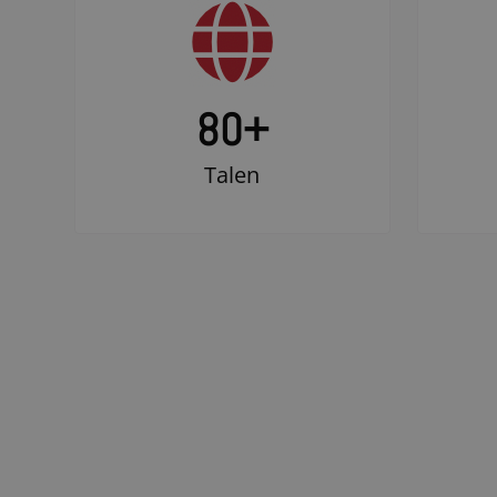
80+
Talen