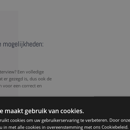
de mogelijkheden:
terview? Een volledige
wat er gezegd is, dus ook de
en voor een correct en
rlijk elk detail van het
e maakt gebruik van cookies.
, spreektaal of afgebroken
ruikt cookies om uw gebruikerservaring te verbeteren. Door onze
, ongeacht de samenhang
 u in met alle cookies in overeenstemming met ons Cookiebeleid.
isteren aandachtig, werken