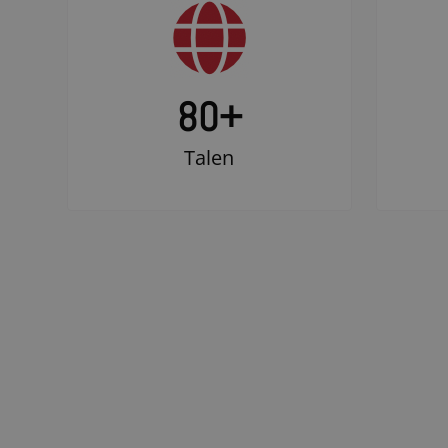
80+
Talen