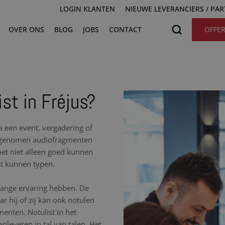
LOGIN KLANTEN
NIEUWE LEVERANCIERS / PA
OVER ONS
BLOG
JOBS
CONTACT
OFFE
st in Fréjus?
na een event, vergadering of
 opgenomen audiofragmenten
moet niet alleen goed kunnen
ct kunnen typen.
nlange ervaring hebben. De
r hij of zij kan ook notulen
nten. Notulist in het
nleveren in tal van talen. Het