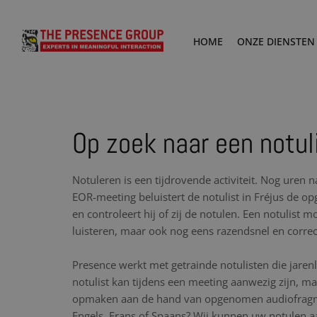
HOME
ONZE DIENSTEN
Op zoek naar een notuli
Notuleren is een tijdrovende activiteit. Nog uren 
EOR-meeting beluistert de notulist in Fréjus de
en controleert hij of zij de notulen. Een notulist 
luisteren, maar ook nog eens razendsnel en corre
Presence werkt met getrainde notulisten die jare
notulist kan tijdens een meeting aanwezig zijn, maa
opmaken aan de hand van opgenomen audiofragme
Engels, Frans of Spaans? Wij kunnen uw notulen aa