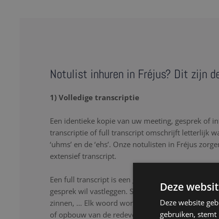
Notulist inhuren in Fréjus? Dit zijn 
1) Volledige transcriptie
Een identieke kopie van uw meeting, gesprek of in
transcriptie of full transcript omschrijft letterlijk 
‘uhms’ en de ‘ehs’. Onze notulisten in Fréjus zorg
extensief transcript.
Een full transcript is een goede oplossing als u lette
Deze websit
gesprek wil vastleggen. Stopwoorden, herhalingen
Deze website geb
zinnen, … Elk woord wordt nauwkeurig genoteerd
gebruiken, stemt
of opbouw van de redevoering. Onze notulisten lu