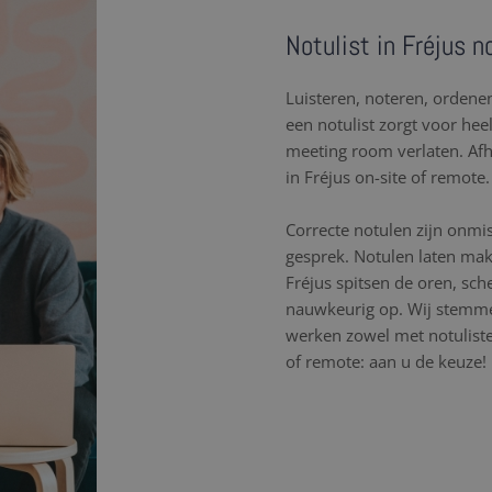
Notulist in Fréjus n
Luisteren, noteren, orden
een notulist zorgt voor hee
meeting room verlaten. Af
in Fréjus on-site of remote.
Correcte notulen zijn onmi
gesprek. Notulen laten mak
Fréjus spitsen de oren, sc
nauwkeurig op. Wij stemme
werken zowel met notulisten
of remote: aan u de keuze!