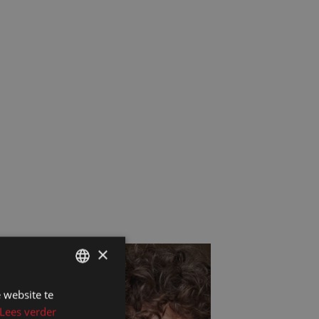
×
 website te
DUTCH
Lees verder
DUTCH