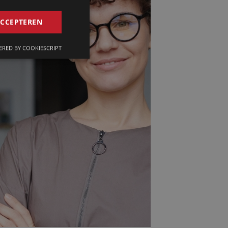
GERMAN
ACCEPTEREN
FRENCH
RED BY COOKIESCRIPT
ENGLISH