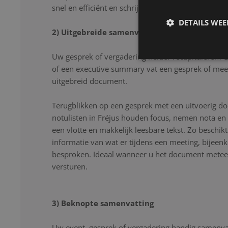
snel en efficiënt en schrijven uw gesprek letter voor
DETAILS WE
2) Uitgebreide samenvatting
Uw gesprek of vergadering helder recapituleren? 
of een executive summary vat een gesprek of mee
uitgebreid document.
Terugblikken op een gesprek met een uitvoerig d
notulisten in Fréjus houden focus, nemen nota en
een vlotte en makkelijk leesbare tekst. Zo beschikt
informatie van wat er tijdens een meeting, bijeen
besproken. Ideaal wanneer u het document meteen
versturen.
3) Beknopte samenvatting
Uw event, gesprek of vergadering handig samenvat