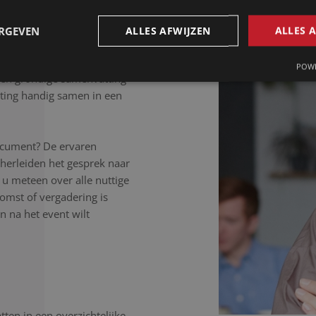
 letter uit.
ERGEVEN
ALLES AFWIJZEN
ALLES 
POWE
Een grondige samenvatting
ting handig samen in een
ocument? De ervaren
 herleiden het gesprek naar
 u meteen over alle nuttige
komst of vergadering is
 na het event wilt
ten in een overzichtelijke