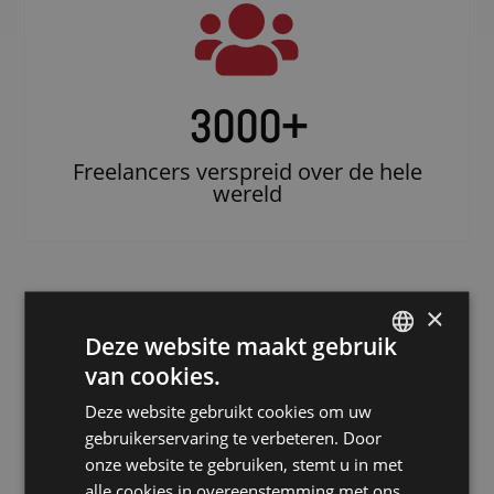
3000
+
Freelancers verspreid over de hele
wereld
×
Deze website maakt gebruik
van cookies.
DUTCH
Deze website gebruikt cookies om uw
DUTCH
gebruikerservaring te verbeteren. Door
Doe beroep op
GERMAN
onze website te gebruiken, stemt u in met
een erkende
alle cookies in overeenstemming met ons
FRENCH