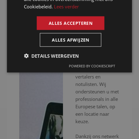
notulist in
Cookiebeleid.
Lees verder
ENGLISH
Gembloers
ALLES ACCEPTEREN
Presence is al meer
dan 20 jaar uw
ALLES AFWIJZEN
notulist in
Gembloers voor het
DETAILS WEERGEVEN
inschakelen van
POWERED BY COOKIESCRIPT
professionele
vertalers en
notulisten. Wij
ondersteunen u met
professionals in alle
Europese talen, op
een locatie naar
keuze.
Dankzij ons netwerk