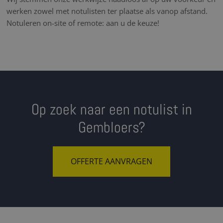
werken zowel met notulisten ter plaatse als vanop afstand.
Notuleren on-site of remote: aan u de keuze!
Op zoek naar een notulist in
Gembloers?
OFFERTE AANVRAGEN