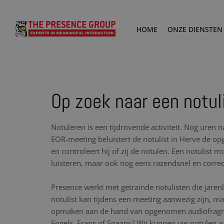
HOME
ONZE DIENSTEN
Op zoek naar een notul
Notuleren is een tijdrovende activiteit. Nog uren 
EOR-meeting beluistert de notulist in Herve de 
en controleert hij of zij de notulen. Een notulist 
luisteren, maar ook nog eens razendsnel en corre
Presence werkt met getrainde notulisten die jare
notulist kan tijdens een meeting aanwezig zijn, maa
opmaken aan de hand van opgenomen audiofragme
Engels, Frans of Spaans? Wij kunnen uw notulen aa