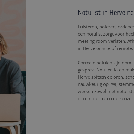
Notulist in Herve no
Luisteren, noteren, orden
een notulist zorgt voor hee
meeting room verlaten. Af
in Herve on-site of remote.
Correcte notulen zijn onmi
gesprek. Notulen laten mak
Herve spitsen de oren, sch
nauwkeurig op. Wij stemme
werken zowel met notulisten
of remote: aan u de keuze!