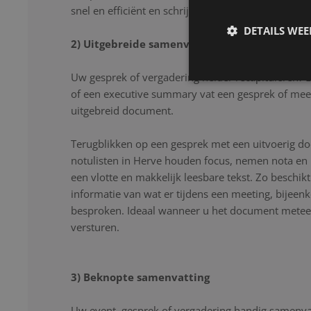
snel en efficiënt en schrijven uw gesprek letter voor
DETAILS WE
2) Uitgebreide samenvatting
Uw gesprek of vergadering helder recapituleren? 
of een executive summary vat een gesprek of mee
uitgebreid document.
Terugblikken op een gesprek met een uitvoerig d
notulisten in Herve houden focus, nemen nota en 
een vlotte en makkelijk leesbare tekst. Zo beschikt
informatie van wat er tijdens een meeting, bijeen
besproken. Ideaal wanneer u het document meteen
versturen.
3) Beknopte samenvatting
Uw event, gesprek of vergadering handig samenvat