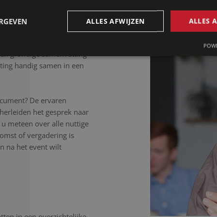
 letter uit.
ERGEVEN
ALLES AFWIJZEN
ALLES 
POWE
Een grondige samenvatting
ting handig samen in een
ocument? De ervaren
herleiden het gesprek naar
 u meteen over alle nuttige
komst of vergadering is
 na het event wilt
ten in een overzichtelijke