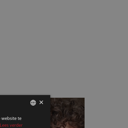
×
 website te
DUTCH
Lees verder
DUTCH