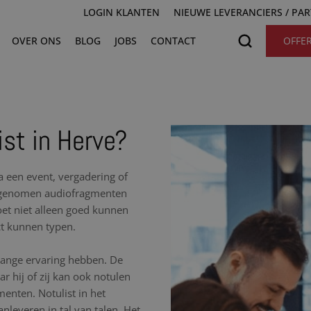
LOGIN KLANTEN
NIEUWE LEVERANCIERS / PA
OVER ONS
BLOG
JOBS
CONTACT
OFFE
ist in Herve?
na een event, vergadering of
opgenomen audiofragmenten
moet niet alleen goed kunnen
ct kunnen typen.
nlange ervaring hebben. De
r hij of zij kan ook notulen
nten. Notulist in het
nleveren in tal van talen. Het