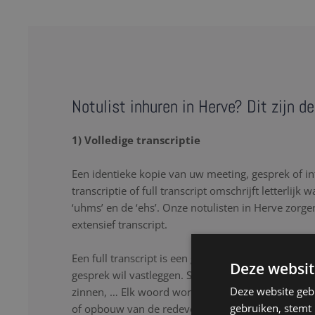
Notulist inhuren in Herve? Dit zijn d
1) Volledige transcriptie
Een identieke kopie van uw meeting, gesprek of in
transcriptie of full transcript omschrijft letterlijk 
‘uhms’ en de ‘ehs’. Onze notulisten in Herve zorge
extensief transcript.
Een full transcript is een goede oplossing als u lette
Deze websit
gesprek wil vastleggen. Stopwoorden, herhalingen
Deze website geb
zinnen, … Elk woord wordt nauwkeurig genoteerd
gebruiken, stemt
of opbouw van de redevoering. Onze notulisten lu