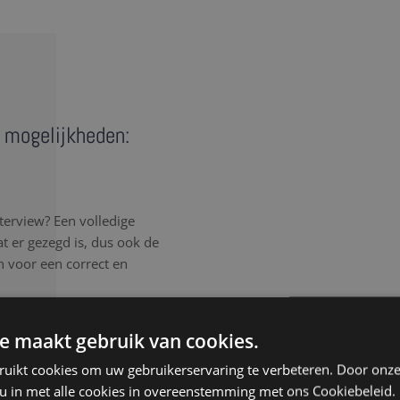
e mogelijkheden:
terview? Een volledige
wat er gezegd is, dus ook de
n voor een correct en
rlijk elk detail van het
e maakt gebruik van cookies.
, spreektaal of afgebroken
ruikt cookies om uw gebruikerservaring te verbeteren. Door onze
, ongeacht de samenhang
 u in met alle cookies in overeenstemming met ons Cookiebeleid.
isteren aandachtig, werken