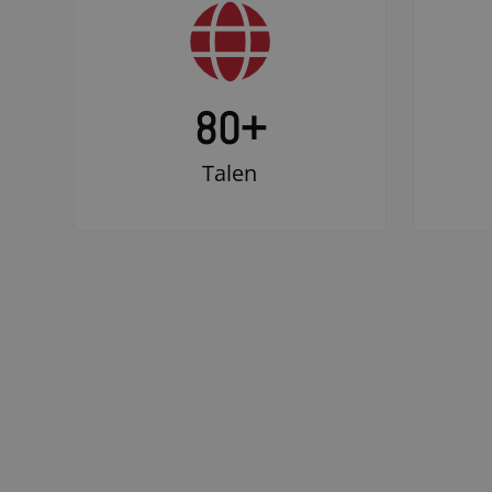
80+
Talen