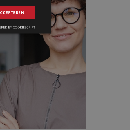
GERMAN
ACCEPTEREN
FRENCH
RED BY COOKIESCRIPT
ENGLISH