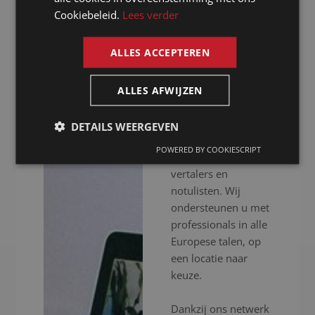
notulist in
Cookiebeleid.
Lees verder
ENGLISH
Hongkong
ALLES ACCEPTEREN
Presence is al meer
dan 20 jaar uw
ALLES AFWIJZEN
notulist in
Hongkong voor het
DETAILS WEERGEVEN
inschakelen van
POWERED BY COOKIESCRIPT
professionele
vertalers en
notulisten. Wij
ondersteunen u met
professionals in alle
Europese talen, op
een locatie naar
keuze.
Dankzij ons netwerk