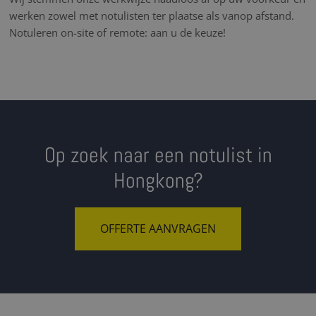
werken zowel met notulisten ter plaatse als vanop afstand.
Notuleren on-site of remote: aan u de keuze!
Op zoek naar een notulist in
Hongkong?
OFFERTE AANVRAGEN