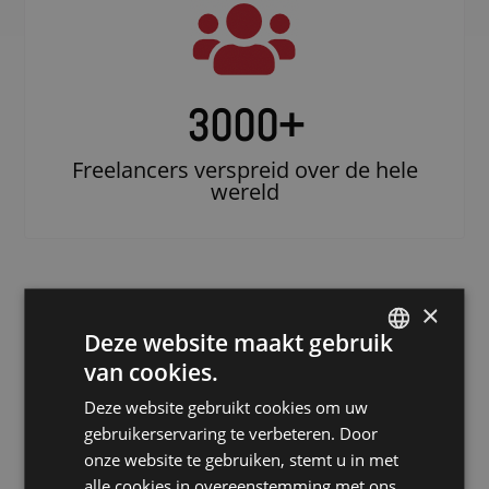
3000
+
Freelancers verspreid over de hele
wereld
×
Deze website maakt gebruik
van cookies.
DUTCH
Deze website gebruikt cookies om uw
DUTCH
gebruikerservaring te verbeteren. Door
Doe beroep op
GERMAN
onze website te gebruiken, stemt u in met
een erkende
alle cookies in overeenstemming met ons
FRENCH