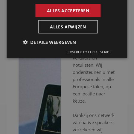
Kassel
ALLES ACCEPTEREN
Presence is al meer
ALLES AFWIJZEN
dan 20 jaar uw
notulist in Kassel
DETAILS WEERGEVEN
voor het inschakelen
van professionele
POWERED BY COOKIESCRIPT
vertalers en
notulisten. Wij
ondersteunen u met
professionals in alle
Europese talen, op
een locatie naar
keuze.
Dankzij ons netwerk
van native speakers
verzekeren wij