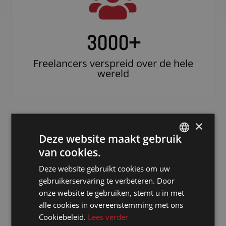
3000
+
Freelancers verspreid over de hele
wereld
×
Deze website maakt gebruik
van cookies.
DUTCH
Deze website gebruikt cookies om uw
DUTCH
gebruikerservaring te verbeteren. Door
GERMAN
Doe beroep op
onze website te gebruiken, stemt u in met
alle cookies in overeenstemming met ons
een erkende
FRENCH
Cookiebeleid.
Lees verder
notulist in
ENGLISH