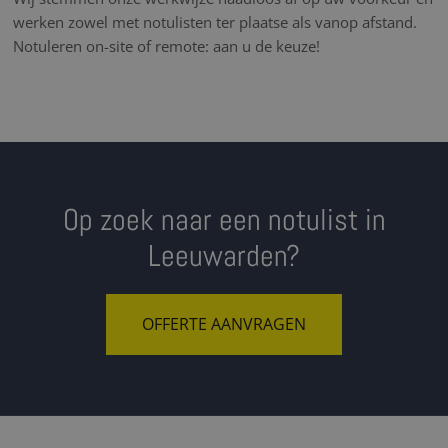
werken zowel met notulisten ter plaatse als vanop afstand.
Notuleren on-site of remote: aan u de keuze!
Op zoek naar een notulist in
Leeuwarden?
OFFERTE AANVRAGEN