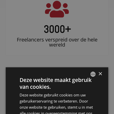
3000
+
Freelancers verspreid over de hele
wereld
×
Deze website maakt gebruik
van cookies.
DUTCH
Deze website gebruikt cookies om uw
DUTCH
gebruikerservaring te verbeteren. Door
Doe beroep op
GERMAN
onze website te gebruiken, stemt u in met
een erkende
alle cookies in overeenstemming met ons
FRENCH