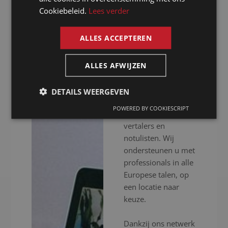
notulist in
Cookiebeleid.
Lees verder
ENGLISH
Leeuwarden
ALLES ACCEPTEREN
Presence is al meer
dan 20 jaar uw
ALLES AFWIJZEN
notulist in
Leeuwarden voor
DETAILS WEERGEVEN
het inschakelen van
POWERED BY COOKIESCRIPT
professionele
vertalers en
notulisten. Wij
ondersteunen u met
professionals in alle
Europese talen, op
een locatie naar
keuze.
Dankzij ons netwerk