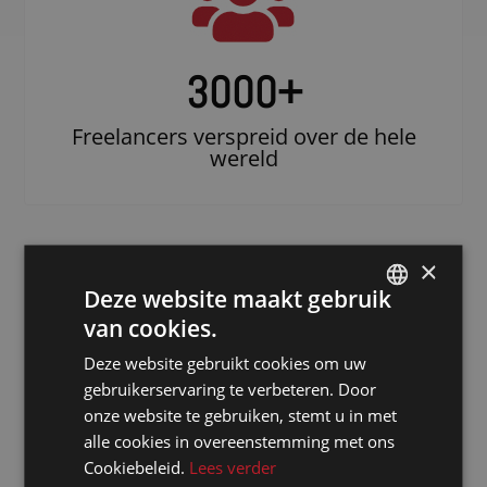
3000
+
Freelancers verspreid over de hele
wereld
×
Deze website maakt gebruik
van cookies.
DUTCH
Deze website gebruikt cookies om uw
DUTCH
gebruikerservaring te verbeteren. Door
GERMAN
Doe beroep op
onze website te gebruiken, stemt u in met
alle cookies in overeenstemming met ons
een erkende
FRENCH
Cookiebeleid.
Lees verder
notulist in
ENGLISH