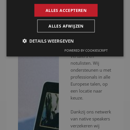
Lessen
ALLES ACCEPTEREN
Presence is al meer
ALLES AFWIJZEN
dan 20 jaar uw
notulist in Lessen
DETAILS WEERGEVEN
voor het inschakelen
van professionele
POWERED BY COOKIESCRIPT
vertalers en
notulisten. Wij
ondersteunen u met
professionals in alle
Europese talen, op
een locatie naar
keuze.
Dankzij ons netwerk
van native speakers
verzekeren wij