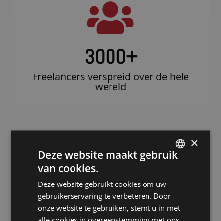
3000
+
Freelancers verspreid over de hele
wereld
×
Deze website maakt gebruik
van cookies.
DUTCH
Deze website gebruikt cookies om uw
DUTCH
gebruikerservaring te verbeteren. Door
Doe beroep op
GERMAN
onze website te gebruiken, stemt u in met
een erkende
alle cookies in overeenstemming met ons
FRENCH