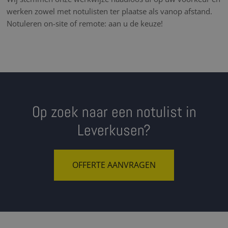
werken zowel met notulisten ter plaatse als vanop afstand.
Notuleren on-site of remote: aan u de keuze!
Op zoek naar een notulist in
Leverkusen?
OFFERTE AANVRAGEN