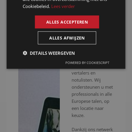
notulist in
Cookiebeleid.
Lees verder
ENGLISH
Leverkusen
ALLES ACCEPTEREN
Presence is al meer
dan 20 jaar uw
ALLES AFWIJZEN
notulist in
Leverkusen voor het
DETAILS WEERGEVEN
inschakelen van
POWERED BY COOKIESCRIPT
professionele
vertalers en
notulisten. Wij
ondersteunen u met
professionals in alle
Europese talen, op
een locatie naar
keuze.
Dankzij ons netwerk