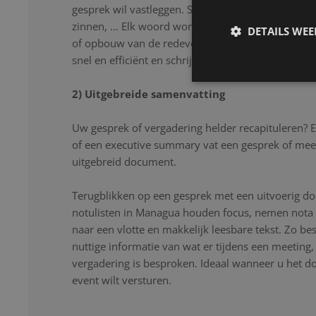
gesprek wil vastleggen. Stopwoorden, herhalingen
zinnen, … Elk woord wordt nauwkeurig genoteerd
DETAILS WE
of opbouw van de redevoering. Onze notulisten lu
snel en efficiënt en schrijven uw gesprek letter voor
2) Uitgebreide samenvatting
Uw gesprek of vergadering helder recapituleren? 
of een executive summary vat een gesprek of mee
uitgebreid document.
Terugblikken op een gesprek met een uitvoerig d
notulisten in Managua houden focus, nemen nota 
naar een vlotte en makkelijk leesbare tekst. Zo be
nuttige informatie van wat er tijdens een meeting
vergadering is besproken. Ideaal wanneer u het 
event wilt versturen.