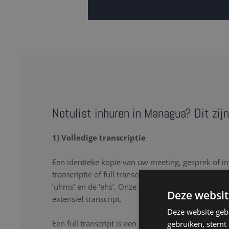
Notulist inhuren in Managua? Dit zij
1) Volledige transcriptie
Een identieke kopie van uw meeting, gesprek of in
transcriptie of full transcript omschrijft letterlijk 
‘uhms’ en de ‘ehs’. Onze notulisten in Managua zo
Deze websit
extensief transcript.
Deze website geb
Een full transcript is een goede oplossing als u lette
gebruiken, stemt