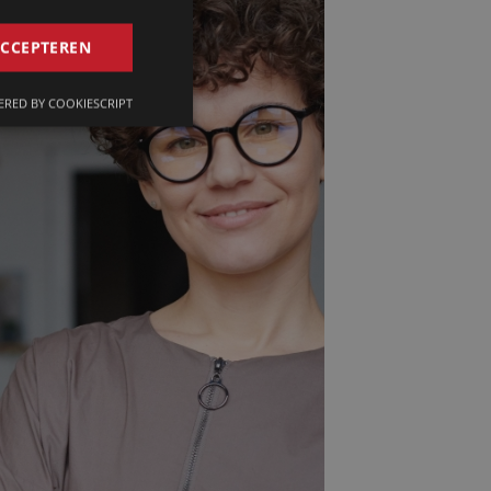
GERMAN
ACCEPTEREN
FRENCH
RED BY COOKIESCRIPT
ENGLISH