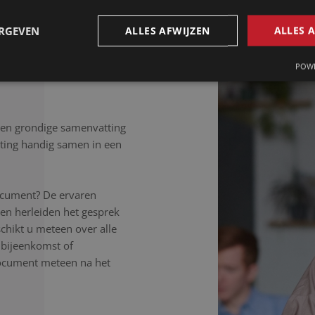
, spreektaal of afgebroken
, ongeacht de samenhang
ERGEVEN
ALLES AFWIJZEN
ALLES 
isteren aandachtig, werken
 letter uit.
POWE
Een grondige samenvatting
ting handig samen in een
ocument? De ervaren
en herleiden het gesprek
schikt u meteen over alle
, bijeenkomst of
document meteen na het