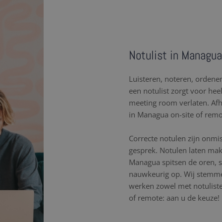
Notulist in Managua
Luisteren, noteren, orden
een notulist zorgt voor hee
meeting room verlaten. Af
in Managua on-site of remo
Correcte notulen zijn onmi
gesprek. Notulen laten mak
Managua spitsen de oren, 
nauwkeurig op. Wij stemme
werken zowel met notulisten
of remote: aan u de keuze!