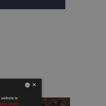
×
 website te
DUTCH
Lees verder
DUTCH