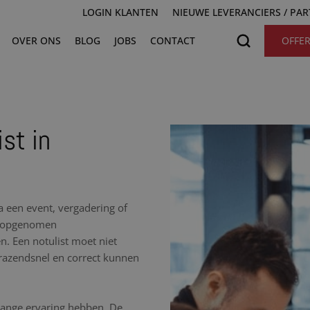
LOGIN KLANTEN
NIEUWE LEVERANCIERS / PA
OVER ONS
BLOG
JOBS
CONTACT
OFFE
st in
na een event, vergadering of
de opgenomen
n. Een notulist moet niet
razendsnel en correct kunnen
nlange ervaring hebben. De