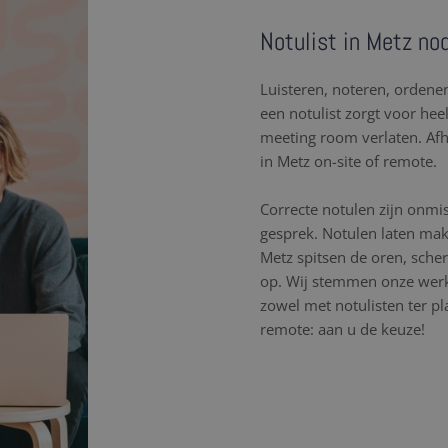
Notulist in Metz nod
Luisteren, noteren, orden
een notulist zorgt voor hee
meeting room verlaten. Af
in Metz on-site of remote.
Correcte notulen zijn onmi
gesprek. Notulen laten mak
Metz spitsen de oren, sch
op. Wij stemmen onze werk
zowel met notulisten ter pl
remote: aan u de keuze!