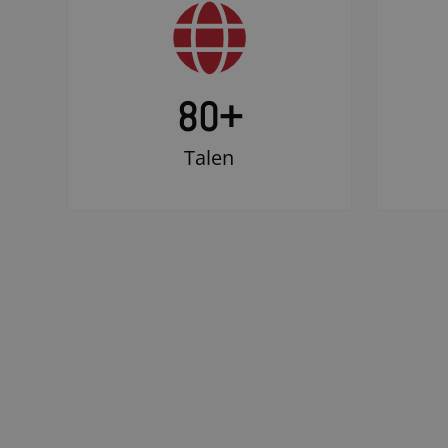
80+
Talen