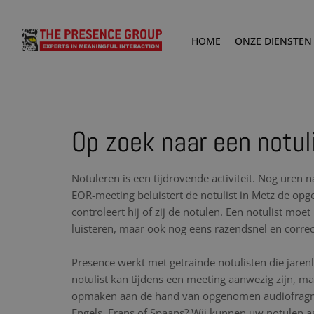
HOME
ONZE DIENSTEN
Op zoek naar een notul
Notuleren is een tijdrovende activiteit. Nog uren 
EOR-meeting beluistert de notulist in Metz de o
controleert hij of zij de notulen. Een notulist moe
luisteren, maar ook nog eens razendsnel en corre
Presence werkt met getrainde notulisten die jare
notulist kan tijdens een meeting aanwezig zijn, maa
opmaken aan de hand van opgenomen audiofragme
Engels, Frans of Spaans? Wij kunnen uw notulen aa