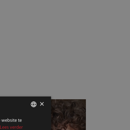
×
 website te
DUTCH
Lees verder
DUTCH