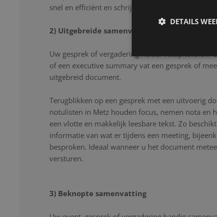
snel en efficiënt en schrijven uw gesprek letter voor
DETAILS WE
2) Uitgebreide samenvatting
Uw gesprek of vergadering helder recapituleren? 
of een executive summary vat een gesprek of mee
uitgebreid document.
Terugblikken op een gesprek met een uitvoerig d
notulisten in Metz houden focus, nemen nota en h
een vlotte en makkelijk leesbare tekst. Zo beschikt
informatie van wat er tijdens een meeting, bijeen
besproken. Ideaal wanneer u het document meteen
versturen.
3) Beknopte samenvatting
Uw event, gesprek of vergadering handig samenvat