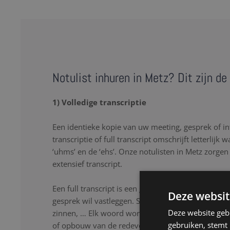
Notulist inhuren in Metz? Dit zijn de
1) Volledige transcriptie
Een identieke kopie van uw meeting, gesprek of in
transcriptie of full transcript omschrijft letterlijk 
‘uhms’ en de ‘ehs’. Onze notulisten in Metz zorgen
extensief transcript.
Een full transcript is een goede oplossing als u lette
Deze websit
gesprek wil vastleggen. Stopwoorden, herhalingen
Deze website geb
zinnen, … Elk woord wordt nauwkeurig genoteerd
gebruiken, stemt
of opbouw van de redevoering. Onze notulisten lu