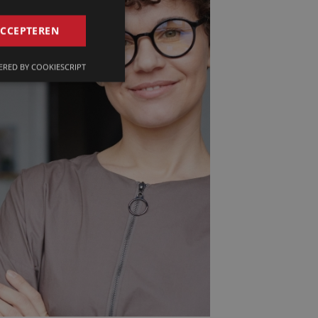
GERMAN
ACCEPTEREN
FRENCH
RED BY COOKIESCRIPT
ENGLISH