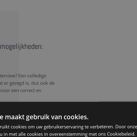
 mogelijkheden:
terview? Een volledige
wat er gezegd is, dus ook de
 voor een correct en
rlijk elk detail van het
e maakt gebruik van cookies.
, spreektaal of afgebroken
ruikt cookies om uw gebruikerservaring te verbeteren. Door onze
, ongeacht de samenhang
 u in met alle cookies in overeenstemming met ons Cookiebeleid.
isteren aandachtig, werken