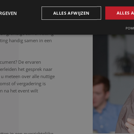
 letter uit.
ERGEVEN
ALLES AFWIJZEN
ALLES 
POWE
Een grondige samenvatting
ting handig samen in een
ocument? De ervaren
erleiden het gesprek naar
 u meteen over alle nuttige
komst of vergadering is
 na het event wilt
ten in een overzichtelijke