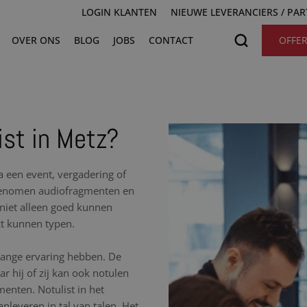
LOGIN KLANTEN
NIEUWE LEVERANCIERS / PA
OVER ONS
BLOG
JOBS
CONTACT
OFFE
ist in Metz?
na een event, vergadering of
pgenomen audiofragmenten en
t niet alleen goed kunnen
ct kunnen typen.
nlange ervaring hebben. De
r hij of zij kan ook notulen
nten. Notulist in het
nleveren in tal van talen. Het