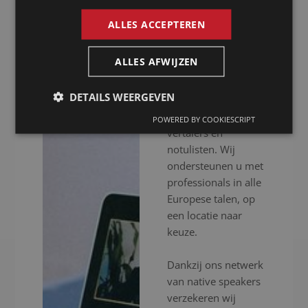
Monaco
ALLES ACCEPTEREN
Presence is al meer
ALLES AFWIJZEN
dan 20 jaar uw
notulist in Monaco
DETAILS WEERGEVEN
voor het inschakelen
van professionele
POWERED BY COOKIESCRIPT
vertalers en
notulisten. Wij
ondersteunen u met
professionals in alle
Europese talen, op
een locatie naar
keuze.
Dankzij ons netwerk
van native speakers
verzekeren wij