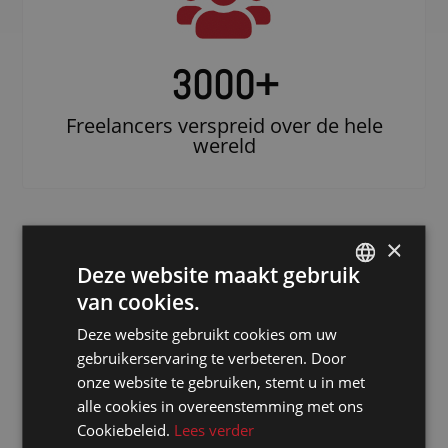
3000
+
Freelancers verspreid over de hele
wereld
×
Deze website maakt gebruik
van cookies.
DUTCH
Deze website gebruikt cookies om uw
DUTCH
gebruikerservaring te verbeteren. Door
GERMAN
Doe beroep op
onze website te gebruiken, stemt u in met
alle cookies in overeenstemming met ons
een erkende
FRENCH
Cookiebeleid.
Lees verder
notulist in
ENGLISH