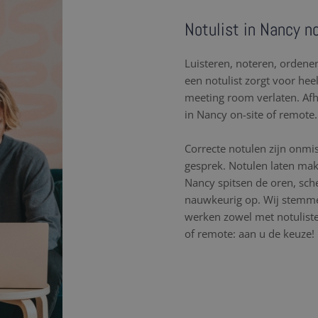
Notulist in Nancy no
Luisteren, noteren, orden
een notulist zorgt voor hee
meeting room verlaten. Af
in Nancy on-site of remote.
Correcte notulen zijn onmi
gesprek. Notulen laten mak
Nancy spitsen de oren, sc
nauwkeurig op. Wij stemme
werken zowel met notulisten
of remote: aan u de keuze!