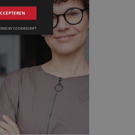
GERMAN
ACCEPTEREN
FRENCH
RED BY COOKIESCRIPT
ENGLISH