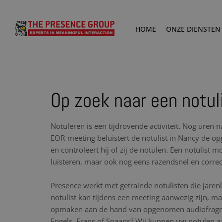
HOME
ONZE DIENSTEN
Op zoek naar een notul
Notuleren is een tijdrovende activiteit. Nog uren 
EOR-meeting beluistert de notulist in Nancy de
en controleert hij of zij de notulen. Een notulist 
luisteren, maar ook nog eens razendsnel en corre
Presence werkt met getrainde notulisten die jare
notulist kan tijdens een meeting aanwezig zijn, maa
opmaken aan de hand van opgenomen audiofragme
Engels, Frans of Spaans? Wij kunnen uw notulen aa