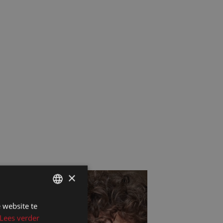
×
 website te
DUTCH
Lees verder
DUTCH