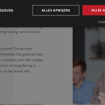
 letter uit.
ERGEVEN
ALLES AFWIJZEN
ALLES 
POWE
Een grondige samenvatting
ting handig samen in een
ocument? De ervaren
herleiden het gesprek naar
 u meteen over alle nuttige
komst of vergadering is
 na het event wilt
ten in een overzichtelijke