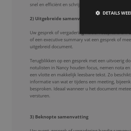
snel en efficiënt en schrijven uw gesprek letter voor
DETAILS WE
2) Uitgebreide samenvatting
Uw gesprek of vergadering helder recapituleren? 
of een executive summary vat een gesprek of mee
uitgebreid document.
Terugblikken op een gesprek met een uitvoerig d
notulisten in Nancy houden focus, nemen nota en 
een vlotte en makkelijk leesbare tekst. Zo beschikt
informatie van wat er tijdens een meeting, bijeen
besproken. Ideaal wanneer u het document meteen
versturen.
3) Beknopte samenvatting
Uw event, gesprek of vergadering handig samenvat