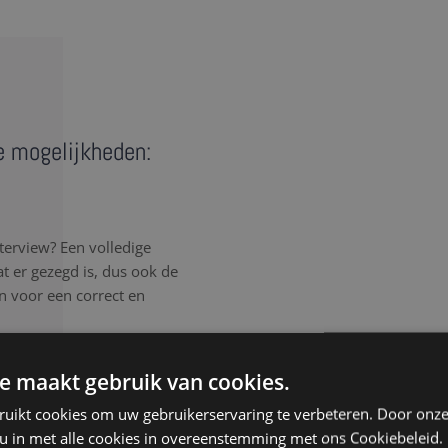
de mogelijkheden:
terview? Een volledige
wat er gezegd is, dus ook de
n voor een correct en
rlijk elk detail van het
e maakt gebruik van cookies.
, spreektaal of afgebroken
ruikt cookies om uw gebruikerservaring te verbeteren. Door onze
, ongeacht de samenhang
 u in met alle cookies in overeenstemming met ons Cookiebeleid.
isteren aandachtig, werken