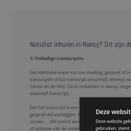
Notulist inhuren in Nancy? Dit zijn 
1) Volledige transcriptie
Een identieke kopie van uw meeting, gesprek of in
transcriptie of full transcript omschrijft letterlijk 
‘uhms’ en de ‘ehs’. Onze notulisten in Nancy zorge
extensief transcript.
Een full transcript is een goede oplossing als u lette
Deze websit
gesprek wil vastleggen. Stopwoorden, herhalingen
Deze website geb
zinnen, … Elk woord wordt nauwkeurig genoteerd
gebruiken, stemt
of opbouw van de redevoering. Onze notulisten lu