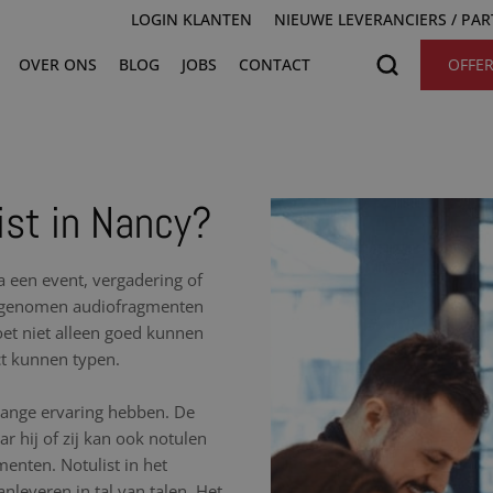
LOGIN KLANTEN
NIEUWE LEVERANCIERS / PA
OVER ONS
BLOG
JOBS
CONTACT
OFFE
ist in Nancy?
na een event, vergadering of
 opgenomen audiofragmenten
moet niet alleen goed kunnen
ct kunnen typen.
nlange ervaring hebben. De
r hij of zij kan ook notulen
nten. Notulist in het
nleveren in tal van talen. Het