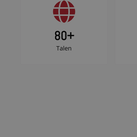
80+
Talen