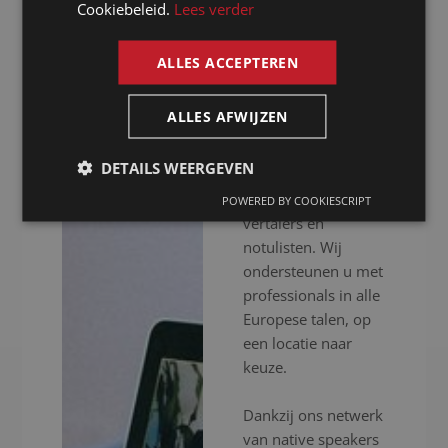
Cookiebeleid.
Lees verder
notulist in
ENGLISH
Narbonne
ALLES ACCEPTEREN
Presence is al meer
ALLES AFWIJZEN
dan 20 jaar uw
notulist in Narbonne
DETAILS WEERGEVEN
voor het inschakelen
van professionele
POWERED BY COOKIESCRIPT
vertalers en
notulisten. Wij
ondersteunen u met
professionals in alle
Europese talen, op
een locatie naar
keuze.
Dankzij ons netwerk
van native speakers