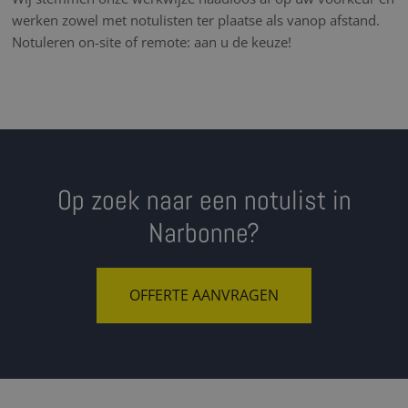
werken zowel met notulisten ter plaatse als vanop afstand.
Notuleren on-site of remote: aan u de keuze!
Op zoek naar een notulist in
Narbonne?
OFFERTE AANVRAGEN