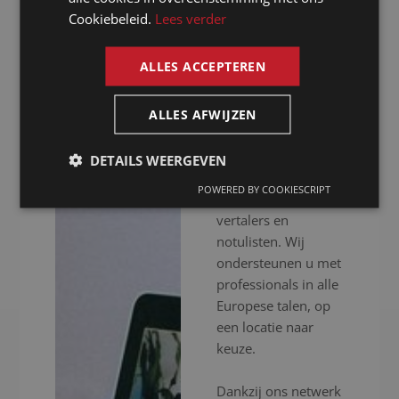
notulist in
Cookiebeleid.
Lees verder
ENGLISH
Neurenberg
ALLES ACCEPTEREN
Presence is al meer
dan 20 jaar uw
ALLES AFWIJZEN
notulist in
Neurenberg voor
DETAILS WEERGEVEN
het inschakelen van
POWERED BY COOKIESCRIPT
professionele
vertalers en
notulisten. Wij
ondersteunen u met
professionals in alle
Europese talen, op
een locatie naar
keuze.
Dankzij ons netwerk