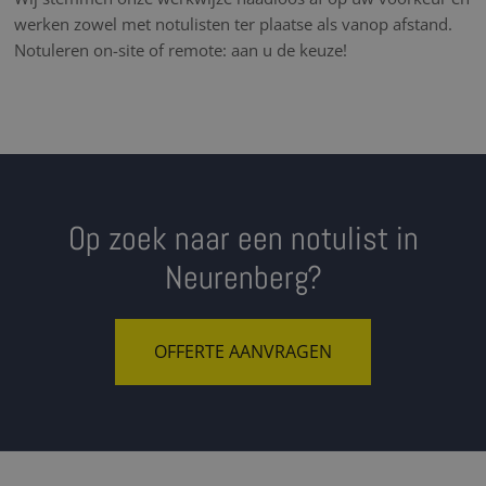
werken zowel met notulisten ter plaatse als vanop afstand.
Notuleren on-site of remote: aan u de keuze!
Op zoek naar een notulist in
Neurenberg?
OFFERTE AANVRAGEN