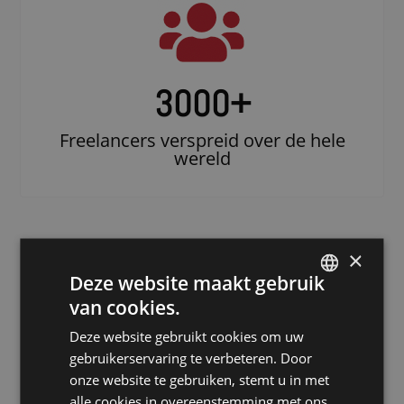
3000
+
Freelancers verspreid over de hele
wereld
×
Deze website maakt gebruik
van cookies.
DUTCH
Deze website gebruikt cookies om uw
DUTCH
gebruikerservaring te verbeteren. Door
Doe beroep op
GERMAN
onze website te gebruiken, stemt u in met
een erkende
alle cookies in overeenstemming met ons
FRENCH