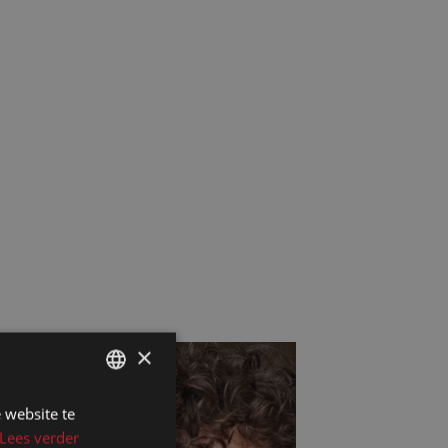
×
 website te
DUTCH
Lees verder
DUTCH