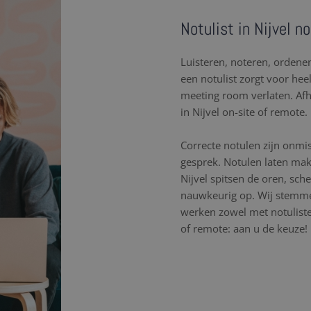
Notulist in Nijvel n
Luisteren, noteren, orden
een notulist zorgt voor hee
meeting room verlaten. Af
in Nijvel on-site of remote.
Correcte notulen zijn onmi
gesprek. Notulen laten mak
Nijvel spitsen de oren, sc
nauwkeurig op. Wij stemme
werken zowel met notulisten
of remote: aan u de keuze!