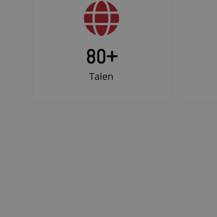
80+
Talen