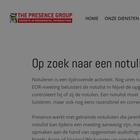
HOME
ONZE DIENSTEN
Op zoek naar een notuli
Notuleren is een tijdrovende activiteit. Nog uren 
EOR-meeting beluistert de notulist in Nijvel de
controleert hij of zij de notulen. Een notulist moe
luisteren, maar ook nog eens razendsnel en corre
Presence werkt met getrainde notulisten die jare
notulist kan tijdens een meeting aanwezig zijn, maa
opmaken aan de hand van opgenomen audiofragme
Engels, Frans of Spaans? Wij kunnen uw notulen aa