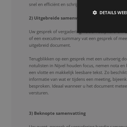
snel en efficiënt en schrijven uw gesprek letter voor
DETAILS WE
2) Uitgebreide samenvatting
Uw gesprek of vergadering helder recapituleren? 
of een executive summary vat een gesprek of mee
uitgebreid document.
Terugblikken op een gesprek met een uitvoerig d
notulisten in Nijvel houden focus, nemen nota en 
een vlotte en makkelijk leesbare tekst. Zo beschikt
informatie van wat er tijdens een meeting, bijeen
besproken. Ideaal wanneer u het document meteen
versturen.
3) Beknopte samenvatting
Uw event, gesprek of vergadering handig samenvat