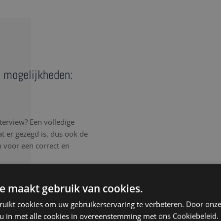
de mogelijkheden:
terview? Een volledige
wat er gezegd is, dus ook de
n voor een correct en
rlijk elk detail van het
e maakt gebruik van cookies.
, spreektaal of afgebroken
ruikt cookies om uw gebruikerservaring te verbeteren. Door onze
, ongeacht de samenhang
 u in met alle cookies in overeenstemming met ons Cookiebeleid.
isteren aandachtig, werken