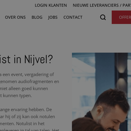
LOGIN KLANTEN
NIEUWE LEVERANCIERS / PA
OVER ONS
BLOG
JOBS
CONTACT
OFFE
st in Nijvel?
na een event, vergadering of
 opgenomen audiofragmenten en
t niet alleen goed kunnen
ct kunnen typen.
nlange ervaring hebben. De
r hij of zij kan ook notulen
nten. Notulist in het
nleveren in tal van talen. Het