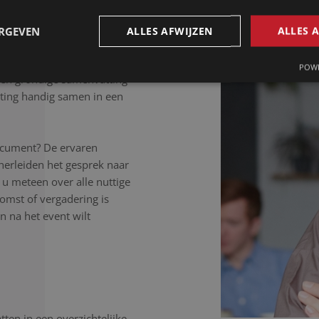
 letter uit.
ERGEVEN
ALLES AFWIJZEN
ALLES 
POWE
Een grondige samenvatting
ting handig samen in een
ocument? De ervaren
herleiden het gesprek naar
 u meteen over alle nuttige
komst of vergadering is
 na het event wilt
ten in een overzichtelijke