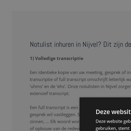
Notulist inhuren in Nijvel? Dit zijn 
1) Volledige transcriptie
Een identieke kopie van uw meeting, gesprek of in
transcriptie of full transcript omschrijft letterlijk 
‘uhms’ en de ‘ehs’. Onze notulisten in Nijvel zorge
extensief transcript.
Een full transcript is een goede oplossing als u lette
Deze websit
gesprek wil vastleggen. Stopwoorden, herhalingen
Deze website geb
zinnen, … Elk woord wordt nauwkeurig genoteerd
gebruiken, stemt
of opbouw van de redevoering. Onze notulisten lu