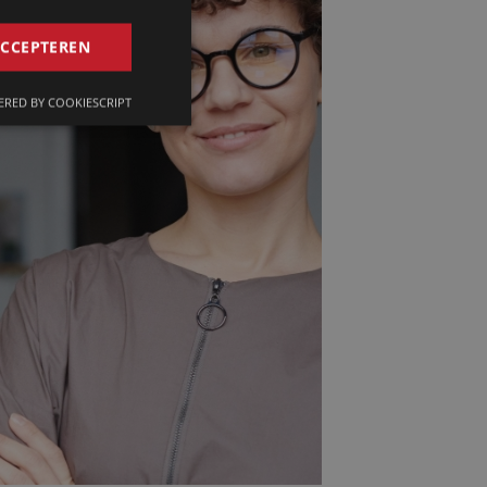
GERMAN
ACCEPTEREN
FRENCH
RED BY COOKIESCRIPT
ENGLISH