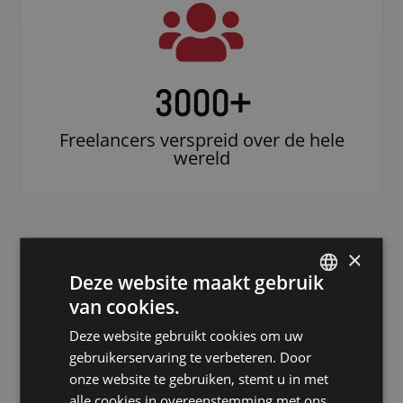
3000
+
Freelancers verspreid over de hele
wereld
×
Deze website maakt gebruik
van cookies.
DUTCH
Deze website gebruikt cookies om uw
DUTCH
gebruikerservaring te verbeteren. Door
Doe beroep op
GERMAN
onze website te gebruiken, stemt u in met
een erkende
alle cookies in overeenstemming met ons
FRENCH