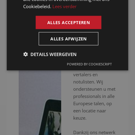
notulist in
Cookiebeleid.
Lees verder
ENGLISH
Oudenaarde
ALLES ACCEPTEREN
Presence is al meer
dan 20 jaar uw
ALLES AFWIJZEN
notulist in
Oudenaarde voor
DETAILS WEERGEVEN
het inschakelen van
POWERED BY COOKIESCRIPT
professionele
vertalers en
notulisten. Wij
ondersteunen u met
professionals in alle
Europese talen, op
een locatie naar
keuze.
Dankzij ons netwerk