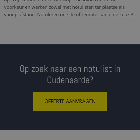
voorkeur en werken zowel met notulisten ter plaatse als
vanop afstand. Notuleren on-site of remote: aan u de keuze!
Op zoek naar een notulist in
Oudenaarde?
OFFERTE AANVRAGEN