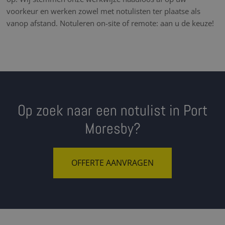
voorkeur en werken zowel met notulisten ter plaatse als
vanop afstand. Notuleren on-site of remote: aan u de keuze!
Op zoek naar een notulist in Port
Moresby?
OFFERTE AANVRAGEN