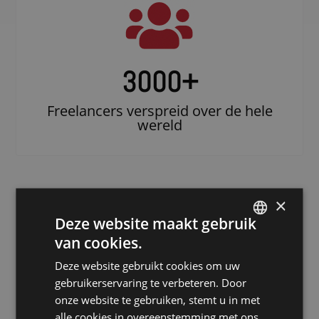
3000
+
Freelancers verspreid over de hele
wereld
×
Deze website maakt gebruik
van cookies.
DUTCH
Deze website gebruikt cookies om uw
DUTCH
gebruikerservaring te verbeteren. Door
Doe beroep op
GERMAN
onze website te gebruiken, stemt u in met
een erkende
alle cookies in overeenstemming met ons
FRENCH