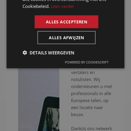
notulist in Port
Cookiebeleid.
Lees verder
ENGLISH
Moresby
ALLES ACCEPTEREN
Presence is al meer
dan 20 jaar uw
ALLES AFWIJZEN
notulist in Port
Moresby voor het
DETAILS WEERGEVEN
inschakelen van
POWERED BY COOKIESCRIPT
professionele
vertalers en
notulisten. Wij
ondersteunen u met
professionals in alle
Europese talen, op
een locatie naar
keuze.
Dankzij ons netwerk