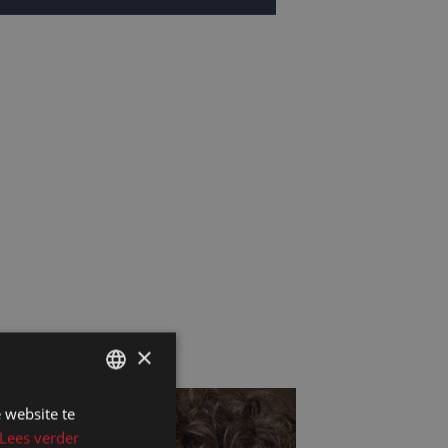
×
 website te
DUTCH
Lees verder
DUTCH