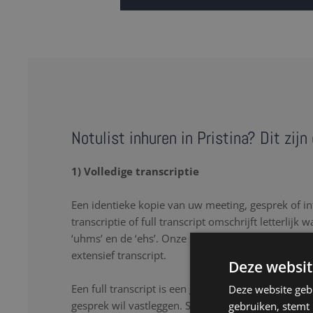
Notulist inhuren in Pristina? Dit zij
1) Volledige transcriptie
Een identieke kopie van uw meeting, gesprek of in
transcriptie of full transcript omschrijft letterlijk 
‘uhms’ en de ‘ehs’. Onze notulisten in Pristina zor
extensief transcript.
Deze websit
Een full transcript is een goede oplossing als u lette
Deze website geb
gesprek wil vastleggen. Stopwoorden, herhalingen
gebruiken, stemt