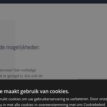
n de mogelijkheden:
terview? Een volledige
wat er gezegd is, dus ook de
gen voor een correct en
e maakt gebruik van cookies.
rlijk elk detail van het
ruikt cookies om uw gebruikerservaring te verbeteren. Door onze
, spreektaal of afgebroken
 u in met alle cookies in overeenstemming met ons Cookiebeleid.