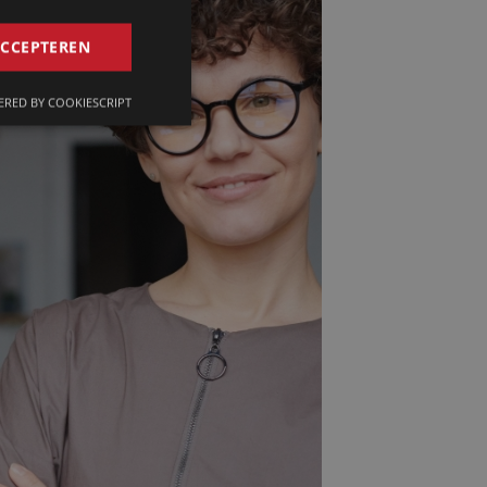
GERMAN
ACCEPTEREN
FRENCH
RED BY COOKIESCRIPT
ENGLISH