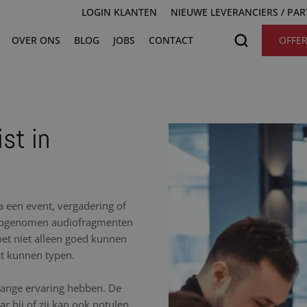
LOGIN KLANTEN
NIEUWE LEVERANCIERS / PA
OVER ONS
BLOG
JOBS
CONTACT
OFFE
st in
na een event, vergadering of
e opgenomen audiofragmenten
moet niet alleen goed kunnen
ct kunnen typen.
nlange ervaring hebben. De
r hij of zij kan ook notulen