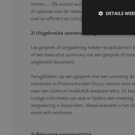
zinnen, … Elk woord wordt nauwkeurig genoteerd
of opbouw van de redevoering. Onze notulisten lu
DETAILS WE
snel en efficiënt en schrijven uw gesprek letter voor
2) Uitgebreide samenvatting
Uw gesprek of vergadering helder recapituleren? 
of een executive summary vat een gesprek of mee
uitgebreid document.
Terugblikken op een gesprek met een uitvoerig d
notulisten in Pristina houden focus, nemen nota e
naar een vlotte en makkelijk leesbare tekst. Zo be
nuttige informatie van wat er tijdens een meeting
vergadering is besproken. Ideaal wanneer u het 
event wilt versturen.
3) Beknopte samenvatting