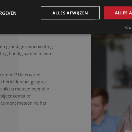
, ongeacht de samenhang
isteren aandachtig, werken
ERGEVEN
ALLES AFWIJZEN
ALLES 
 letter uit.
POWE
Een grondige samenvatting
ting handig samen in een
ocument? De ervaren
n herleiden het gesprek
schikt u meteen over alle
, bijeenkomst of
document meteen na het