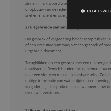
zinnen, … Elk woord wordt nauwkeurig genoteerd
of opbouw van de redevoering. Onze notulisten lu
DETAILS WE
snel en efficiënt en schrijven uw gesprek letter voor
2) Uitgebreide samenvatting
Uw gesprek of vergadering helder recapituleren? 
of een executive summary vat een gesprek of mee
uitgebreid document.
Terugblikken op een gesprek met een uitvoerig d
notulisten in Remich houden focus, nemen nota en
naar een vlotte en makkelijk leesbare tekst. Zo be
nuttige informatie van wat er tijdens een meeting
vergadering is besproken. Ideaal wanneer u het 
event wilt versturen.
3) Beknopte samenvatting