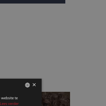
×
 website te
DUTCH
Lees verder
DUTCH