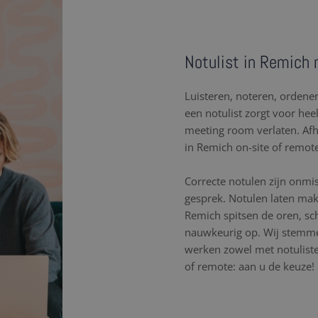
Notulist in Remich 
Luisteren, noteren, orden
een notulist zorgt voor hee
meeting room verlaten. Af
in Remich on-site of remot
Correcte notulen zijn onmi
gesprek. Notulen laten mak
Remich spitsen de oren, s
nauwkeurig op. Wij stemme
werken zowel met notulisten
of remote: aan u de keuze!