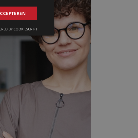
GERMAN
ACCEPTEREN
FRENCH
RED BY COOKIESCRIPT
ENGLISH