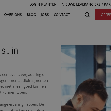
LOGIN KLANTEN
NIEUWE LEVERANCIERS / PA
OVER ONS
BLOG
JOBS
CONTACT
OFFE
st in
na een event, vergadering of
e opgenomen audiofragmenten
moet niet alleen goed kunnen
ct kunnen typen.
nlange ervaring hebben. De
r hij of zij kan ook notulen