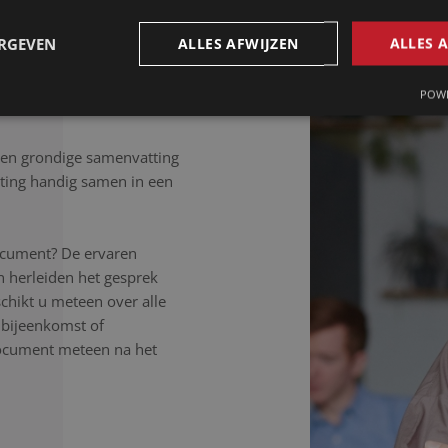
, ongeacht de samenhang
isteren aandachtig, werken
ERGEVEN
ALLES AFWIJZEN
ALLES 
 letter uit.
POWE
Een grondige samenvatting
ting handig samen in een
ocument? De ervaren
 herleiden het gesprek
schikt u meteen over alle
, bijeenkomst of
document meteen na het