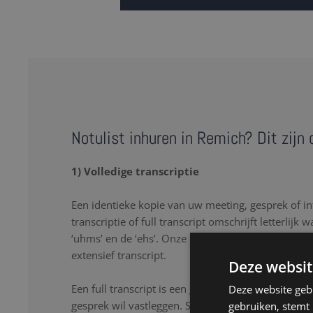
Notulist inhuren in Remich? Dit zijn
1) Volledige transcriptie
Een identieke kopie van uw meeting, gesprek of in
transcriptie of full transcript omschrijft letterlijk 
‘uhms’ en de ‘ehs’. Onze notulisten in Remich zor
extensief transcript.
Deze websit
Een full transcript is een goede oplossing als u lette
Deze website geb
gesprek wil vastleggen. Stopwoorden, herhalingen
gebruiken, stemt