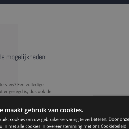
 de mogelijkheden:
terview? Een volledige
wat er gezegd is, dus ook de
gen voor een correct en
e maakt gebruik van cookies.
rlijk elk detail van het
ruikt cookies om uw gebruikerservaring te verbeteren. Door onze
, spreektaal of afgebroken
 u in met alle cookies in overeenstemming met ons Cookiebeleid.