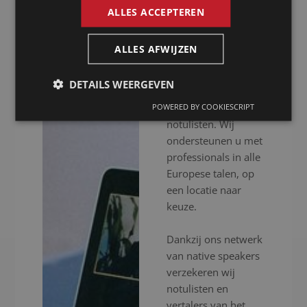
ALLES ACCEPTEREN
Presence is al meer
dan 20 jaar uw
ALLES AFWIJZEN
notulist in Riyad
voor het inschakelen
DETAILS WEERGEVEN
van professionele
vertalers en
POWERED BY COOKIESCRIPT
notulisten. Wij
ondersteunen u met
professionals in alle
Europese talen, op
een locatie naar
keuze.
Dankzij ons netwerk
van native speakers
verzekeren wij
notulisten en
vertalers van het