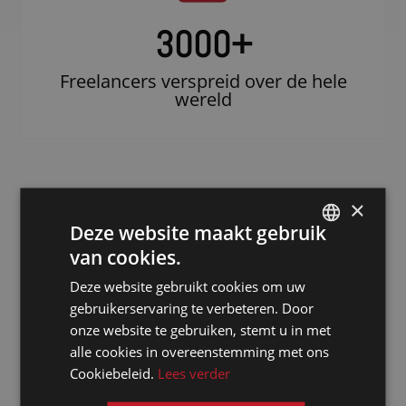
3000
+
Freelancers verspreid over de hele
wereld
×
Deze website maakt gebruik
van cookies.
DUTCH
Deze website gebruikt cookies om uw
DUTCH
gebruikerservaring te verbeteren. Door
Doe beroep op
GERMAN
onze website te gebruiken, stemt u in met
een erkende
alle cookies in overeenstemming met ons
FRENCH
notulist in
Cookiebeleid.
Lees verder
ENGLISH
Riyad