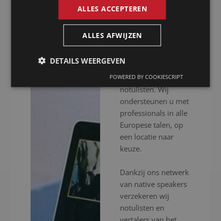
ALLES ACCEPTEREN
Presence is al meer
dan 20 jaar uw
ALLES AFWIJZEN
notulist in Riyadh
voor het inschakelen
DETAILS WEERGEVEN
van professionele
vertalers en
POWERED BY COOKIESCRIPT
notulisten. Wij
ondersteunen u met
professionals in alle
Europese talen, op
een locatie naar
keuze.
Dankzij ons netwerk
van native speakers
verzekeren wij
notulisten en
vertalers van het