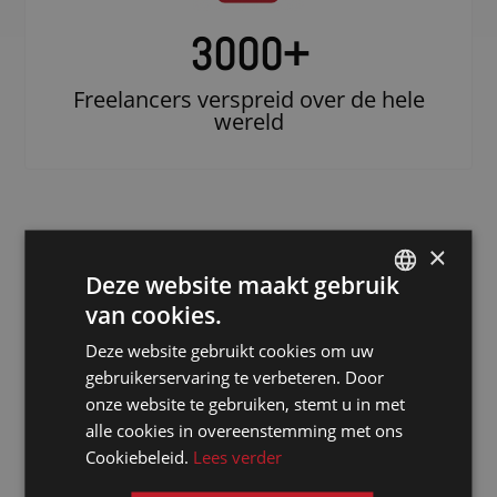
3000
+
Freelancers verspreid over de hele
wereld
×
Deze website maakt gebruik
van cookies.
DUTCH
Deze website gebruikt cookies om uw
DUTCH
gebruikerservaring te verbeteren. Door
Doe beroep op
GERMAN
onze website te gebruiken, stemt u in met
een erkende
alle cookies in overeenstemming met ons
FRENCH
notulist in
Cookiebeleid.
Lees verder
ENGLISH
Riyadh