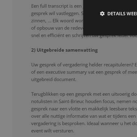
Een full transcript is een goede oplossing als u lette
gesprek wil vastleggen. Stopwoorden, herhalingen
DETAILS WE
zinnen, … Elk woord wordt nauwkeurig genoteerd
of opbouw van de redevoering. Onze notulisten lu
snel en efficiënt en schrijven uw gesprek letter voor
2) Uitgebreide samenvatting
Uw gesprek of vergadering helder recapituleren? 
of een executive summary vat een gesprek of mee
uitgebreid document.
Terugblikken op een gesprek met een uitvoerig d
notulisten in Saint-Brieuc houden focus, nemen no
gesprek naar een vlotte en makkelijk leesbare tek
over alle nuttige informatie van wat er tijdens ee
vergadering is besproken. Ideaal wanneer u het 
event wilt versturen.