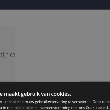
zijn de
terview? Een volledige
wat er gezegd is, dus ook de
e maakt gebruik van cookies.
c zorgen voor een correct en
ruikt cookies om uw gebruikerservaring te verbeteren. Door onze
 u in met alle cookies in overeenstemming met ons Cookiebeleid.