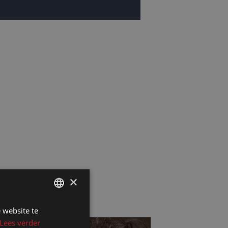
×
 website te
DUTCH
Lees verder
DUTCH