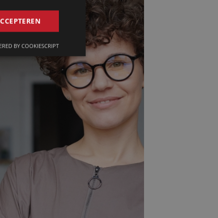
GERMAN
ACCEPTEREN
FRENCH
RED BY COOKIESCRIPT
ENGLISH