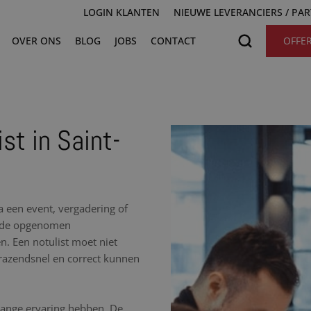
LOGIN KLANTEN
NIEUWE LEVERANCIERS / PA
OVER ONS
BLOG
JOBS
CONTACT
OFFE
st in Saint-
na een event, vergadering of
uc de opgenomen
n. Een notulist moet niet
razendsnel en correct kunnen
nlange ervaring hebben. De