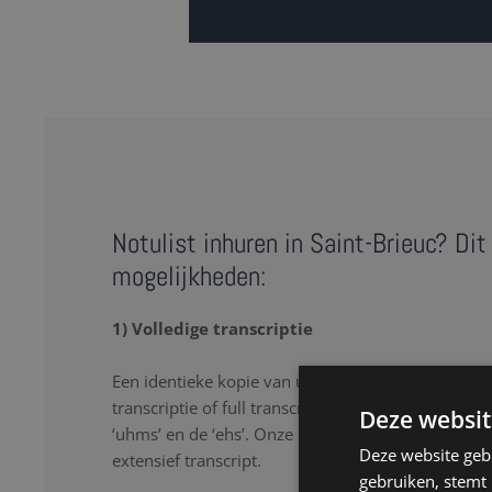
Notulist inhuren in Saint-Brieuc? Dit 
mogelijkheden:
1) Volledige transcriptie
Een identieke kopie van uw meeting, gesprek of in
transcriptie of full transcript omschrijft letterlijk 
Deze websit
‘uhms’ en de ‘ehs’. Onze notulisten in Saint-Brieu
Deze website geb
extensief transcript.
gebruiken, stemt