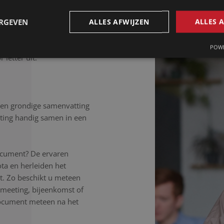
rlijk elk detail van het
, spreektaal of afgebroken
ERGEVEN
ALLES AFWIJZEN
ALLES 
, ongeacht de samenhang
isteren aandachtig, werken
POWE
 letter uit.
Een grondige samenvatting
ting handig samen in een
ocument? De ervaren
ta en herleiden het
st. Zo beschikt u meteen
n meeting, bijeenkomst of
document meteen na het