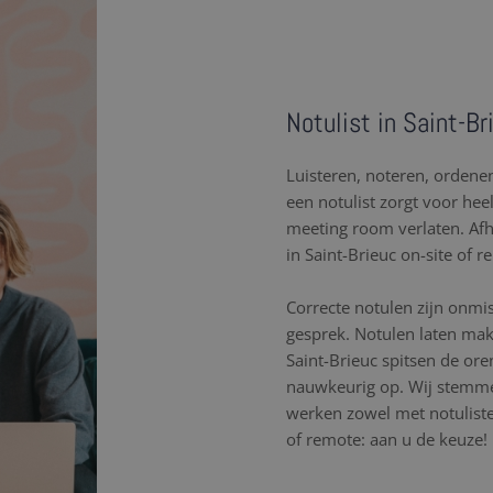
Notulist in Saint-Br
Luisteren, noteren, orden
een notulist zorgt voor hee
meeting room verlaten. Af
in Saint-Brieuc on-site of r
Correcte notulen zijn onmi
gesprek. Notulen laten mak
Saint-Brieuc spitsen de or
nauwkeurig op. Wij stemme
werken zowel met notulisten
of remote: aan u de keuze!