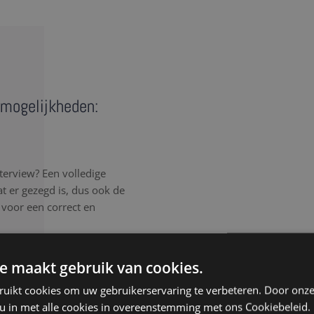
e mogelijkheden:
terview? Een volledige
wat er gezegd is, dus ook de
n voor een correct en
rlijk elk detail van het
e maakt gebruik van cookies.
, spreektaal of afgebroken
ruikt cookies om uw gebruikerservaring te verbeteren. Door onze
, ongeacht de samenhang
 u in met alle cookies in overeenstemming met ons Cookiebeleid.
isteren aandachtig, werken