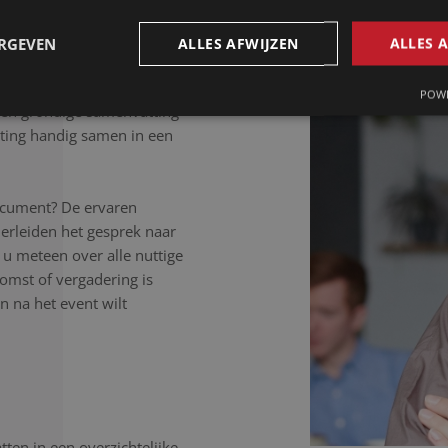
 letter uit.
ERGEVEN
ALLES AFWIJZEN
ALLES 
POWE
Een grondige samenvatting
ting handig samen in een
ocument? De ervaren
erleiden het gesprek naar
 u meteen over alle nuttige
komst of vergadering is
 na het event wilt
ten in een overzichtelijke