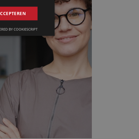
GERMAN
ACCEPTEREN
FRENCH
RED BY COOKIESCRIPT
ENGLISH