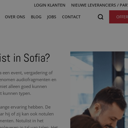
LOGIN KLANTEN
NIEUWE LEVERANCIERS / PA
OVER ONS
BLOG
JOBS
CONTACT
OFFE
st in Sofia?
na een event, vergadering of
opgenomen audiofragmenten en
t niet alleen goed kunnen
ct kunnen typen.
nlange ervaring hebben. De
r hij of zij kan ook notulen
nten. Notulist in het
nleveren in tal van talen. Het