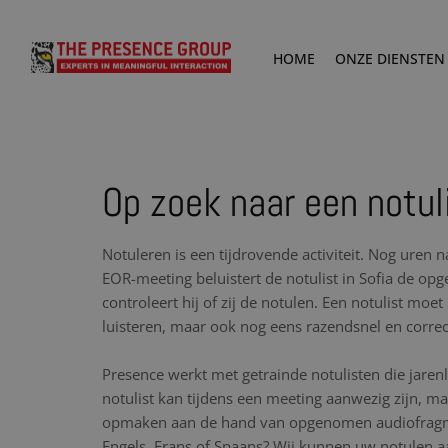
HOME
ONZE DIENSTEN
Op zoek naar een notuli
Notuleren is een tijdrovende activiteit. Nog uren 
EOR-meeting beluistert de notulist in Sofia de 
controleert hij of zij de notulen. Een notulist moe
luisteren, maar ook nog eens razendsnel en corre
Presence werkt met getrainde notulisten die jare
notulist kan tijdens een meeting aanwezig zijn, maa
opmaken aan de hand van opgenomen audiofragme
Engels, Frans of Spaans? Wij kunnen uw notulen aa