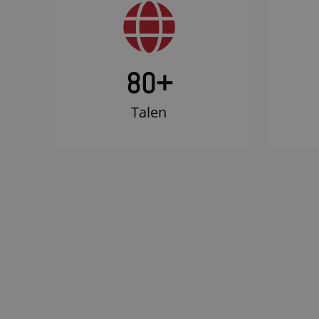
80+
Talen