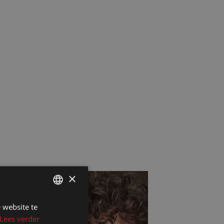
×
 website te
DUTCH
Lees verder
DUTCH