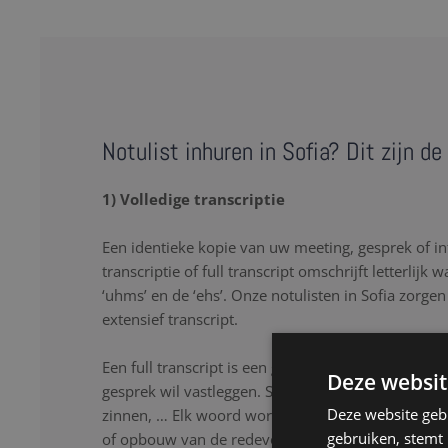
Notulist inhuren in Sofia? Dit zijn d
1) Volledige transcriptie
Een identieke kopie van uw meeting, gesprek of in
transcriptie of full transcript omschrijft letterlijk 
‘uhms’ en de ‘ehs’. Onze notulisten in Sofia zorge
extensief transcript.
Een full transcript is een goede oplossing als u lette
Deze websit
gesprek wil vastleggen. Stopwoorden, herhalingen
Deze website geb
zinnen, … Elk woord wordt nauwkeurig genoteerd
gebruiken, stemt
of opbouw van de redevoering. Onze notulisten lu