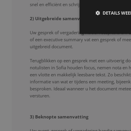
snel en efficiënt en schrijven uw gesprek letter voor
DETAILS WE
2) Uitgebreide samenvatting
Uw gesprek of vergadering helder recapituleren? 
of een executive summary vat een gesprek of mee
uitgebreid document.
Terugblikken op een gesprek met een uitvoerig d
notulisten in Sofia houden focus, nemen nota en h
een vlotte en makkelijk leesbare tekst. Zo beschikt
informatie van wat er tijdens een meeting, bijeen
besproken. Ideaal wanneer u het document meteen
versturen.
3) Beknopte samenvatting
Uw event, gesprek of vergadering handig samenvat