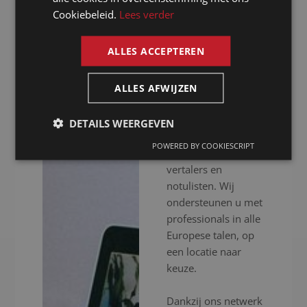
notulist in
Cookiebeleid.
Lees verder
ENGLISH
Straatsburg
ALLES ACCEPTEREN
Presence is al meer
dan 20 jaar uw
ALLES AFWIJZEN
notulist in
Straatsburg voor het
DETAILS WEERGEVEN
inschakelen van
POWERED BY COOKIESCRIPT
professionele
vertalers en
notulisten. Wij
ondersteunen u met
professionals in alle
Europese talen, op
een locatie naar
keuze.
Dankzij ons netwerk