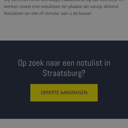
werken zowel met notulisten ter plaatse als vanop afstand.
Notuleren on-site of remote: aan u de keuze!
Op zoek naar een notulist in
Straatsburg?
OFFERTE AANVRAGEN