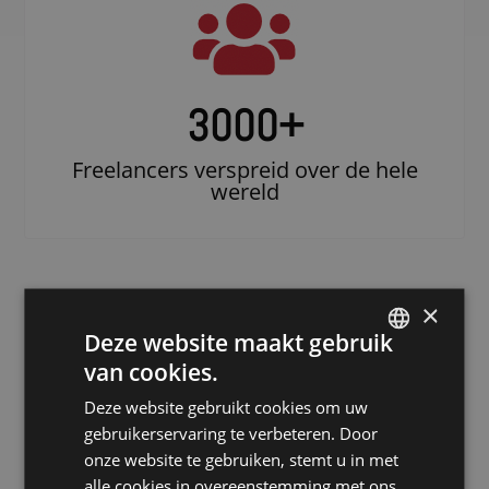
3000
+
Freelancers verspreid over de hele
wereld
×
Deze website maakt gebruik
van cookies.
DUTCH
Deze website gebruikt cookies om uw
DUTCH
gebruikerservaring te verbeteren. Door
Doe beroep op
GERMAN
onze website te gebruiken, stemt u in met
een erkende
alle cookies in overeenstemming met ons
FRENCH