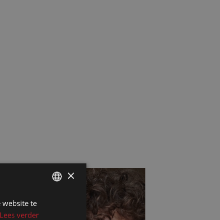
×
 website te
DUTCH
Lees verder
DUTCH