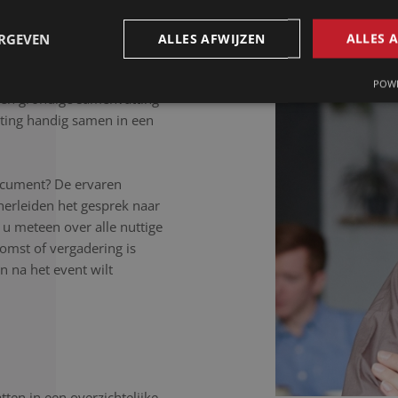
 letter uit.
ERGEVEN
ALLES AFWIJZEN
ALLES 
POWE
Een grondige samenvatting
ting handig samen in een
ocument? De ervaren
herleiden het gesprek naar
 u meteen over alle nuttige
komst of vergadering is
 na het event wilt
ten in een overzichtelijke