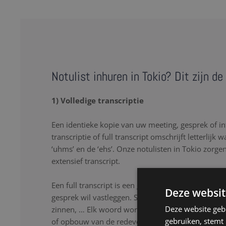
Notulist inhuren in Tokio? Dit zijn d
1) Volledige transcriptie
Een identieke kopie van uw meeting, gesprek of in
transcriptie of full transcript omschrijft letterlijk 
‘uhms’ en de ‘ehs’. Onze notulisten in Tokio zorge
extensief transcript.
Een full transcript is een goede oplossing als u lette
Deze websit
gesprek wil vastleggen. Stopwoorden, herhalingen
Deze website geb
zinnen, … Elk woord wordt nauwkeurig genoteerd
gebruiken, stemt
of opbouw van de redevoering. Onze notulisten lu