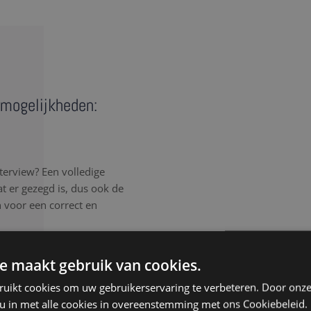
e mogelijkheden:
terview? Een volledige
wat er gezegd is, dus ook de
n voor een correct en
rlijk elk detail van het
e maakt gebruik van cookies.
, spreektaal of afgebroken
ruikt cookies om uw gebruikerservaring te verbeteren. Door onze
, ongeacht de samenhang
 u in met alle cookies in overeenstemming met ons Cookiebeleid.
isteren aandachtig, werken