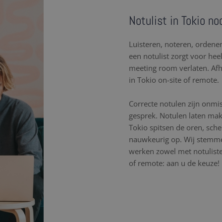
Notulist in Tokio no
Luisteren, noteren, orden
een notulist zorgt voor hee
meeting room verlaten. Af
in Tokio on-site of remote.
Correcte notulen zijn onmi
gesprek. Notulen laten mak
Tokio spitsen de oren, sch
nauwkeurig op. Wij stemme
werken zowel met notulisten
of remote: aan u de keuze!