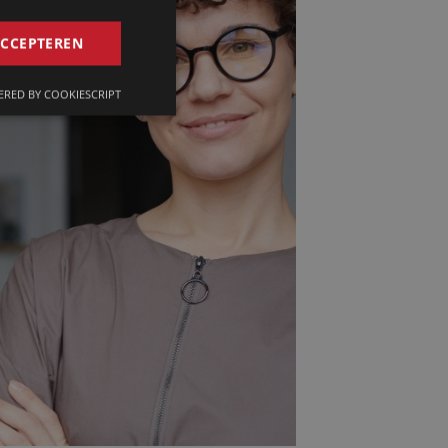
GERMAN
ACCEPTEREN
FRENCH
RED BY COOKIESCRIPT
ENGLISH