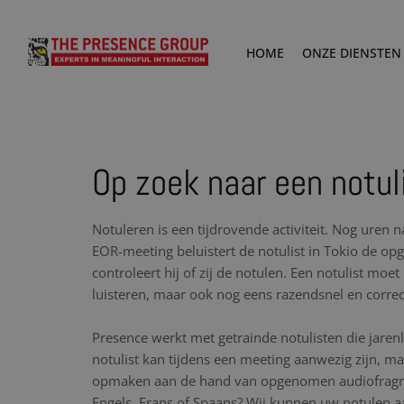
HOME
ONZE DIENSTEN
Op zoek naar een notuli
Notuleren is een tijdrovende activiteit. Nog uren 
EOR-meeting beluistert de notulist in Tokio de 
controleert hij of zij de notulen. Een notulist moe
luisteren, maar ook nog eens razendsnel en corre
Presence werkt met getrainde notulisten die jare
notulist kan tijdens een meeting aanwezig zijn, maa
opmaken aan de hand van opgenomen audiofragme
Engels, Frans of Spaans? Wij kunnen uw notulen aa