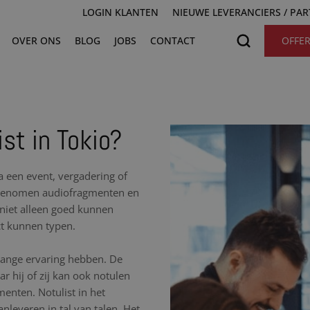
LOGIN KLANTEN
NIEUWE LEVERANCIERS / PA
OVER ONS
BLOG
JOBS
CONTACT
OFFE
st in Tokio?
na een event, vergadering of
opgenomen audiofragmenten en
t niet alleen goed kunnen
ct kunnen typen.
nlange ervaring hebben. De
r hij of zij kan ook notulen
nten. Notulist in het
nleveren in tal van talen. Het