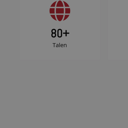
80+
Talen