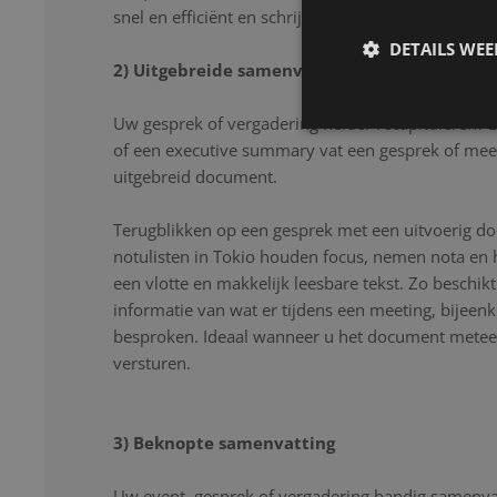
snel en efficiënt en schrijven uw gesprek letter voor
DETAILS WE
2) Uitgebreide samenvatting
Uw gesprek of vergadering helder recapituleren? 
of een executive summary vat een gesprek of mee
uitgebreid document.
Terugblikken op een gesprek met een uitvoerig d
notulisten in Tokio houden focus, nemen nota en 
een vlotte en makkelijk leesbare tekst. Zo beschikt
informatie van wat er tijdens een meeting, bijeen
besproken. Ideaal wanneer u het document meteen
versturen.
3) Beknopte samenvatting
Uw event, gesprek of vergadering handig samenvat