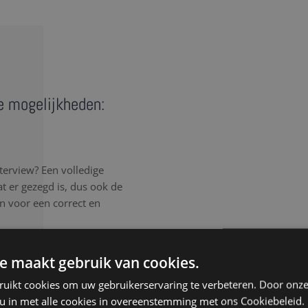
de mogelijkheden:
terview? Een volledige
wat er gezegd is, dus ook de
en voor een correct en
rlijk elk detail van het
e maakt gebruik van cookies.
, spreektaal of afgebroken
ruikt cookies om uw gebruikerservaring te verbeteren. Door onze
, ongeacht de samenhang
 u in met alle cookies in overeenstemming met ons Cookiebeleid.
isteren aandachtig, werken