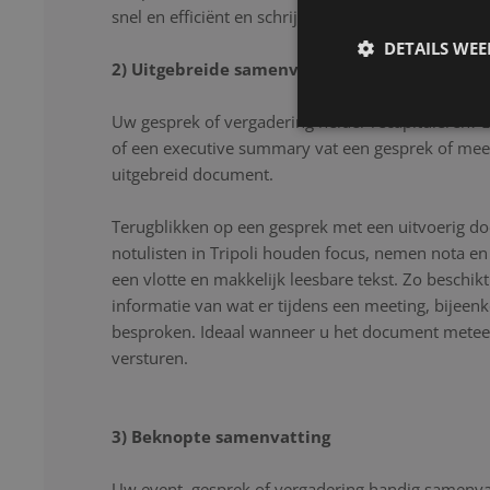
snel en efficiënt en schrijven uw gesprek letter voor
DETAILS WE
2) Uitgebreide samenvatting
Uw gesprek of vergadering helder recapituleren? 
of een executive summary vat een gesprek of mee
uitgebreid document.
Terugblikken op een gesprek met een uitvoerig d
notulisten in Tripoli houden focus, nemen nota en
een vlotte en makkelijk leesbare tekst. Zo beschikt
informatie van wat er tijdens een meeting, bijeen
besproken. Ideaal wanneer u het document meteen
versturen.
3) Beknopte samenvatting
Uw event, gesprek of vergadering handig samenvat