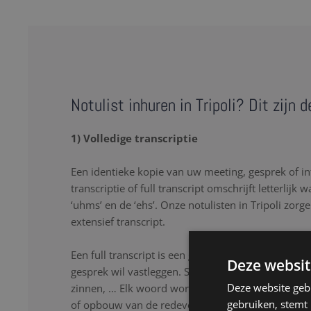
Notulist inhuren in Tripoli? Dit zijn 
1) Volledige transcriptie
Een identieke kopie van uw meeting, gesprek of in
transcriptie of full transcript omschrijft letterlijk 
‘uhms’ en de ‘ehs’. Onze notulisten in Tripoli zorg
extensief transcript.
Een full transcript is een goede oplossing als u lette
Deze websit
gesprek wil vastleggen. Stopwoorden, herhalingen
Deze website geb
zinnen, … Elk woord wordt nauwkeurig genoteerd
gebruiken, stemt
of opbouw van de redevoering. Onze notulisten lu