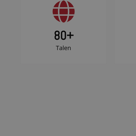
80+
Talen