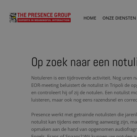
HOME
ONZE DIENSTEN
Op zoek naar een notuli
Notuleren is een tijdrovende activiteit. Nog uren 
EOR-meeting beluistert de notulist in Tripoli de
en controleert hij of zij de notulen. Een notulist 
luisteren, maar ook nog eens razendsnel en corre
Presence werkt met getrainde notulisten die jare
notulist kan tijdens een meeting aanwezig zijn, maa
opmaken aan de hand van opgenomen audiofragme
Engels, Frans of Spaans? Wij kunnen uw notulen aa