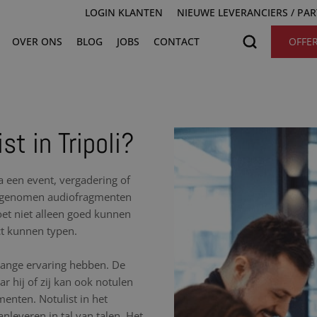
LOGIN KLANTEN
NIEUWE LEVERANCIERS / PA
OVER ONS
BLOG
JOBS
CONTACT
OFFE
st in Tripoli?
na een event, vergadering of
 opgenomen audiofragmenten
moet niet alleen goed kunnen
ct kunnen typen.
nlange ervaring hebben. De
r hij of zij kan ook notulen
nten. Notulist in het
nleveren in tal van talen. Het