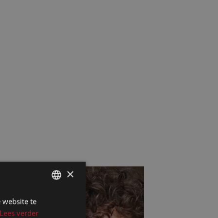
×
 website te
DUTCH
Lees verder
DUTCH