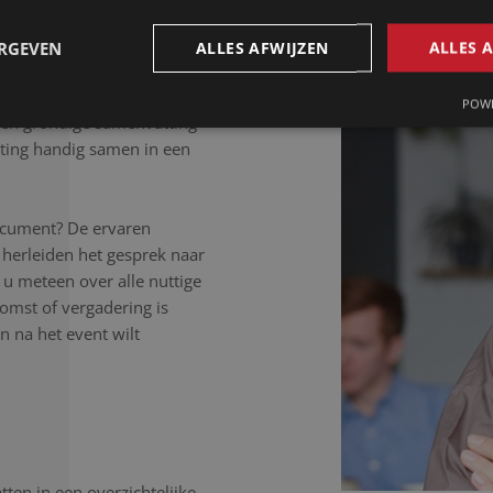
 letter uit.
ERGEVEN
ALLES AFWIJZEN
ALLES 
POWE
Een grondige samenvatting
ting handig samen in een
ocument? De ervaren
 herleiden het gesprek naar
 u meteen over alle nuttige
komst of vergadering is
 na het event wilt
ten in een overzichtelijke