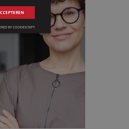
GERMAN
ACCEPTEREN
FRENCH
RED BY COOKIESCRIPT
ENGLISH