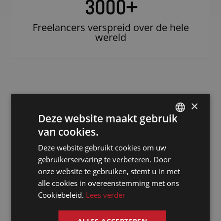
3000
+
Freelancers verspreid over de hele
wereld
×
Deze website maakt gebruik
van cookies.
DUTCH
Deze website gebruikt cookies om uw
DUTCH
Doe beroep op
gebruikerservaring te verbeteren. Door
een erkende
GERMAN
onze website te gebruiken, stemt u in met
notulist in
alle cookies in overeenstemming met ons
FRENCH
Cookiebeleid.
Lees verder
Tulle
ENGLISH
ALLES ACCEPTEREN