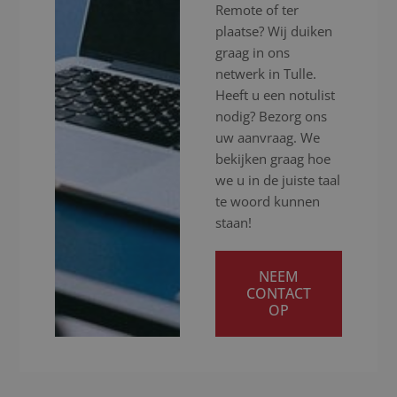
Remote of ter
plaatse? Wij duiken
graag in ons
netwerk in Tulle.
Heeft u een notulist
nodig? Bezorg ons
uw aanvraag. We
bekijken graag hoe
we u in de juiste taal
te woord kunnen
staan!
NEEM
CONTACT
OP