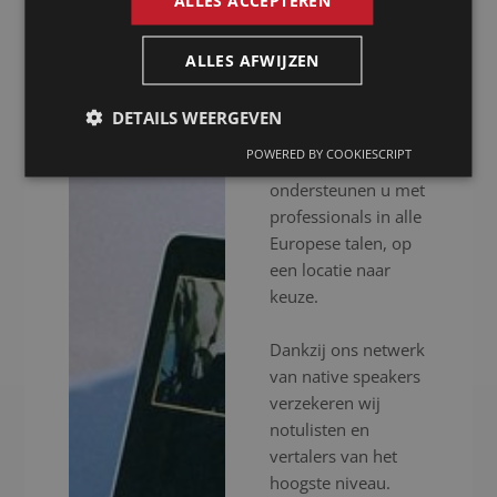
Presence is al meer
dan 20 jaar uw
notulist in Tulle voor
ALLES AFWIJZEN
het inschakelen van
professionele
DETAILS WEERGEVEN
vertalers en
POWERED BY COOKIESCRIPT
notulisten. Wij
ondersteunen u met
professionals in alle
Europese talen, op
een locatie naar
keuze.
Dankzij ons netwerk
van native speakers
verzekeren wij
notulisten en
vertalers van het
hoogste niveau.