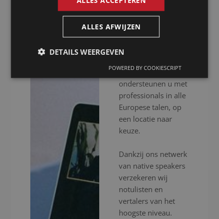
Presence is al meer
dan 20 jaar uw
notulist in Xi'an voor
ALLES AFWIJZEN
het inschakelen van
professionele
DETAILS WEERGEVEN
vertalers en
POWERED BY COOKIESCRIPT
notulisten. Wij
ondersteunen u met
professionals in alle
Europese talen, op
een locatie naar
keuze.
Dankzij ons netwerk
van native speakers
verzekeren wij
notulisten en
vertalers van het
hoogste niveau.