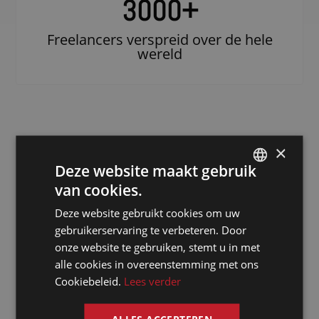
3000
+
Freelancers verspreid over de hele
wereld
×
Deze website maakt gebruik
van cookies.
DUTCH
Deze website gebruikt cookies om uw
DUTCH
Doe beroep op
gebruikerservaring te verbeteren. Door
een erkende
GERMAN
onze website te gebruiken, stemt u in met
notulist in
alle cookies in overeenstemming met ons
FRENCH
Cookiebeleid.
Lees verder
Xi'an
ENGLISH
ALLES ACCEPTEREN