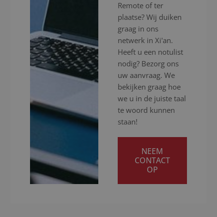
Remote of ter
plaatse? Wij duiken
graag in ons
netwerk in Xi'an.
Heeft u een notulist
nodig? Bezorg ons
uw aanvraag. We
bekijken graag hoe
we u in de juiste taal
te woord kunnen
staan!
NEEM
CONTACT
OP