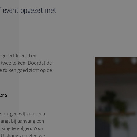
f event opgezet met
gecertificeerd en
 twee tolken. Doordat de
e tolken goed zicht op de
ers
gs zorgen wij voor een
angt bij aanvang een
lking te volgen. Voor
n U-shape voorzien we