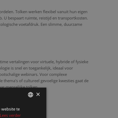
ordelen. Tolken werken flexibel vanuit hun eigen
 U bespaart ruimte, reistijd en transportkosten.
cologische voetafdruk. Een slimme, duurzame
time vertalingen voor virtuele, hybride of fysieke
ogie is snel en toegankelijk, ideaal voor
rootschalige webinars. Voor complexe
 thema's of cultureel gevoelige kwesties gaat de
aar menselijke tolken.
×
 website te
DUTCH
Lees verder
DUTCH