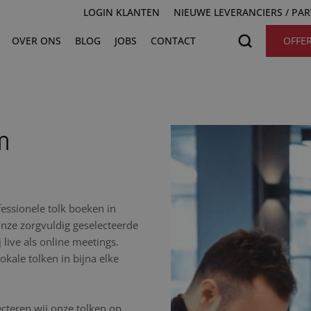
LOGIN KLANTEN
NIEUWE LEVERANCIERS / PA
OVER ONS
BLOG
JOBS
CONTACT
OFFE
n
essionele tolk boeken in
Onze zorgvuldig geselecteerde
 live als online meetings.
kale tolken in bijna elke
cteren wij onze tolken op