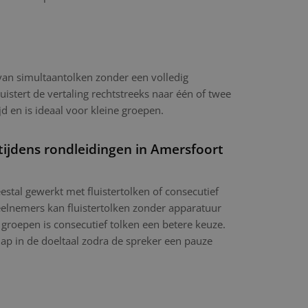
 van simultaantolken zonder een volledig
luistert de vertaling rechtstreeks naar één of twee
jd en is ideaal voor kleine groepen.
tijdens rondleidingen in Amersfoort
stal gewerkt met fluistertolken of consecutief
eelnemers kan fluistertolken zonder apparatuur
 groepen is consecutief tolken een betere keuze.
hap in de doeltaal zodra de spreker een pauze