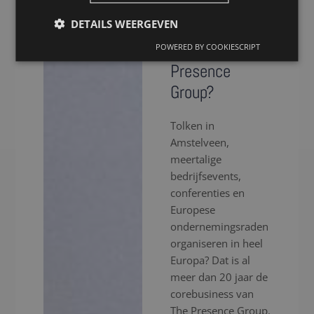
voor een tolk
DETAILS WEERGEVEN
in Amstelveen
via The
POWERED BY COOKIESCRIPT
Presence
Group?
Tolken in
Amstelveen,
meertalige
bedrijfsevents,
conferenties en
Europese
ondernemingsraden
organiseren in heel
Europa? Dat is al
meer dan 20 jaar de
corebusiness van
The Presence Group.