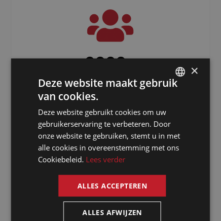
3000
+
×
Deze website maakt gebruik
Freelancers verspreid over de hele
wereld
van cookies.
DUTCH
Deze website gebruikt cookies om uw
DUTCH
gebruikerservaring te verbeteren. Door
GERMAN
onze website te gebruiken, stemt u in met
alle cookies in overeenstemming met ons
FRENCH
Cookiebeleid.
Lees verder
ENGLISH
ALLES ACCEPTEREN
Waarom kiezen
ALLES AFWIJZEN