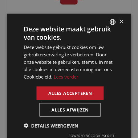
3000
+
×
Deze website maakt gebruik
Freelancers verspreid over de hele
van cookies.
wereld
DUTCH
Deze website gebruikt cookies om uw
DUTCH
gebruikerservaring te verbeteren. Door
GERMAN
onze website te gebruiken, stemt u in met
alle cookies in overeenstemming met ons
FRENCH
Cookiebeleid.
Lees verder
ENGLISH
ALLES ACCEPTEREN
Waarom kiezen
ALLES AFWIJZEN
voor een tolk
DETAILS WEERGEVEN
in Angers via
POWERED BY COOKIESCRIPT