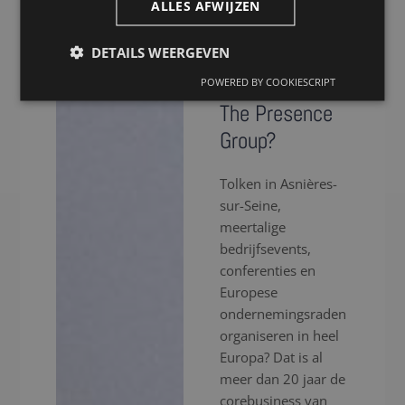
Waarom kiezen
ALLES AFWIJZEN
voor een tolk
DETAILS WEERGEVEN
in Asnières-
sur-Seine via
POWERED BY COOKIESCRIPT
The Presence
Group?
Tolken in Asnières-
sur-Seine,
meertalige
bedrijfsevents,
conferenties en
Europese
ondernemingsraden
organiseren in heel
Europa? Dat is al
meer dan 20 jaar de
corebusiness van