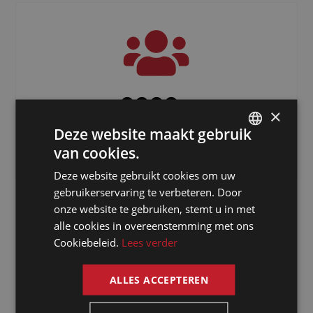
3000
+
×
Deze website maakt gebruik
Freelancers verspreid over de hele
wereld
van cookies.
DUTCH
Deze website gebruikt cookies om uw
DUTCH
gebruikerservaring te verbeteren. Door
GERMAN
onze website te gebruiken, stemt u in met
alle cookies in overeenstemming met ons
FRENCH
Cookiebeleid.
Lees verder
ENGLISH
ALLES ACCEPTEREN