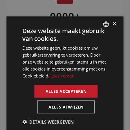
3000
+
×
Freelancers verspreid over de hele
Deze website maakt gebruik
wereld
van cookies.
DUTCH
Deze website gebruikt cookies om uw
DUTCH
gebruikerservaring te verbeteren. Door
GERMAN
onze website te gebruiken, stemt u in met
alle cookies in overeenstemming met ons
FRENCH
Cookiebeleid.
Lees verder
ENGLISH
ALLES ACCEPTEREN
Waarom kiezen
ALLES AFWIJZEN
voor een tolk
in Avignon via
DETAILS WEERGEVEN