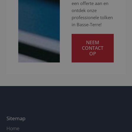
een offerte aan en
ontdek onze
professionele tolken
in Basse-Terre!
NEEM
CONTACT
OP
Sitemap
Home