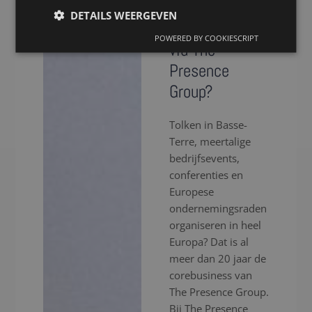
voor een tolk
DETAILS WEERGEVEN
in Basse-Terre
POWERED BY COOKIESCRIPT
via The
Presence
Group?
Tolken in Basse-
Terre, meertalige
bedrijfsevents,
conferenties en
Europese
ondernemingsraden
organiseren in heel
Europa? Dat is al
meer dan 20 jaar de
corebusiness van
The Presence Group.
Bij The Presence