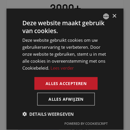
3000
+
×
Freelancers verspreid over de hele
Deze website maakt gebruik
wereld
van cookies.
DUTCH
Deze website gebruikt cookies om uw
DUTCH
gebruikerservaring te verbeteren. Door
GERMAN
onze website te gebruiken, stemt u in met
alle cookies in overeenstemming met ons
FRENCH
Cookiebeleid.
Lees verder
ENGLISH
ALLES ACCEPTEREN
Waarom kiezen
ALLES AFWIJZEN
voor een tolk
in Bern via The
DETAILS WEERGEVEN
Presence
POWERED BY COOKIESCRIPT