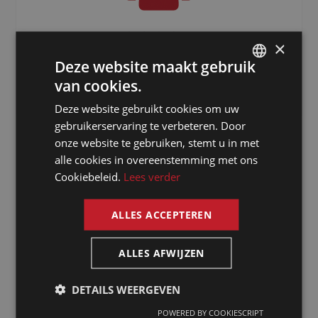
3000
+
×
Deze website maakt gebruik
Freelancers verspreid over de hele
van cookies.
wereld
DUTCH
Deze website gebruikt cookies om uw
DUTCH
gebruikerservaring te verbeteren. Door
GERMAN
onze website te gebruiken, stemt u in met
alle cookies in overeenstemming met ons
FRENCH
Cookiebeleid.
Lees verder
ENGLISH
ALLES ACCEPTEREN
Waarom kiezen
ALLES AFWIJZEN
voor een tolk
DETAILS WEERGEVEN
in Bissau via
POWERED BY COOKIESCRIPT