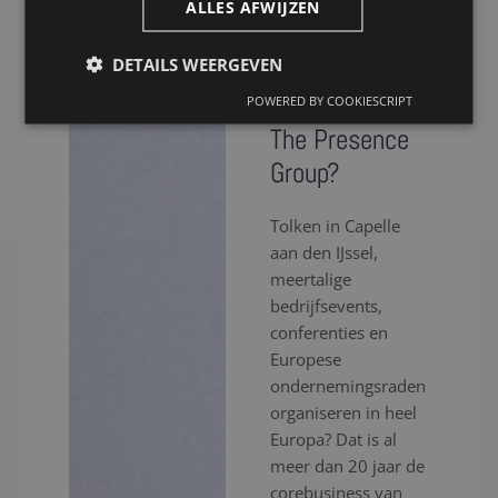
Waarom kiezen
ALLES AFWIJZEN
voor een tolk
DETAILS WEERGEVEN
in Capelle aan
den IJssel via
POWERED BY COOKIESCRIPT
The Presence
Group?
Tolken in Capelle
aan den IJssel,
meertalige
bedrijfsevents,
conferenties en
Europese
ondernemingsraden
organiseren in heel
Europa? Dat is al
meer dan 20 jaar de
corebusiness van