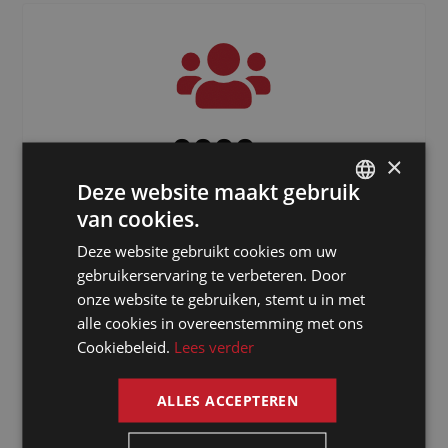
3000
+
×
Deze website maakt gebruik
Freelancers verspreid over de hele
wereld
van cookies.
DUTCH
Deze website gebruikt cookies om uw
DUTCH
gebruikerservaring te verbeteren. Door
GERMAN
onze website te gebruiken, stemt u in met
alle cookies in overeenstemming met ons
FRENCH
Cookiebeleid.
Lees verder
ENGLISH
ALLES ACCEPTEREN