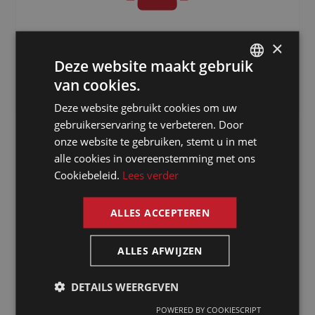
3000
+
×
Deze website maakt gebruik
Freelancers verspreid over de hele
van cookies.
wereld
DUTCH
Deze website gebruikt cookies om uw
DUTCH
gebruikerservaring te verbeteren. Door
GERMAN
onze website te gebruiken, stemt u in met
alle cookies in overeenstemming met ons
FRENCH
Cookiebeleid.
Lees verder
ENGLISH
ALLES ACCEPTEREN
Waarom kiezen
ALLES AFWIJZEN
voor een tolk
DETAILS WEERGEVEN
in Doha via The
POWERED BY COOKIESCRIPT