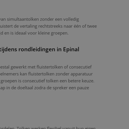
 van simultaantolken zonder een volledig
luistert de vertaling rechtstreeks naar één of twee
jd en is ideaal voor kleine groepen.
tijdens rondleidingen in Epinal
stal gewerkt met fluistertolken of consecutief
eelnemers kan fluistertolken zonder apparatuur
 groepen is consecutief tolken een betere keuze.
hap in de doeltaal zodra de spreker een pauze
ordelen. Tolken werken flexibel vanuit hun eigen