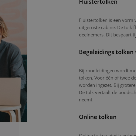
Fluistertolken
Fluistertolken is een vorm
uitgeruste cabine. De tolk f
deelnemers. Dit bespaart ti
Begeleidings tolken 
Bij rondleidingen wordt mee
tolken. Voor één of twee d
worden ingezet. Bij grotere
De tolk vertaalt de boodsc
neemt.
Online tolken
Online tolken biedt veel vo