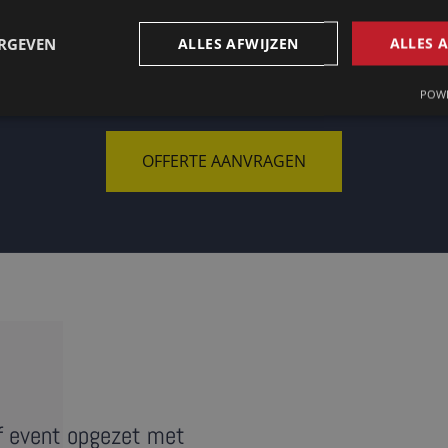
ERGEVEN
ALLES AFWIJZEN
ALLES 
Op zoek naar een tolk in Epinal?
POWE
OFFERTE AANVRAGEN
f event opgezet met