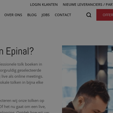
LOGIN KLANTEN
NIEUWE LEVERANCIERS / PA
OVER ONS
BLOG
JOBS
CONTACT
OFFE
n Epinal?
essionele tolk boeken in
zorgvuldig geselecteerde
 live als online meetings.
kale tolken in bijna elke
cteren wij onze tolken op
 Of het nu gaat om een live,
 oplossing. Ontdek hoe wij uw