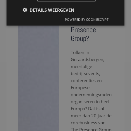
voor een tolk in
DETAILS WEERGEVEN
Geraardsbergen
via The
POWERED BY COOKIESCRIPT
Presence
Group?
Tolken in
Geraardsbergen,
meertalige
bedrijfsevents,
conferenties en
Europese
ondernemingsraden
organiseren in heel
Europa? Dat is al
meer dan 20 jaar de
corebusiness van
The Presence Group.