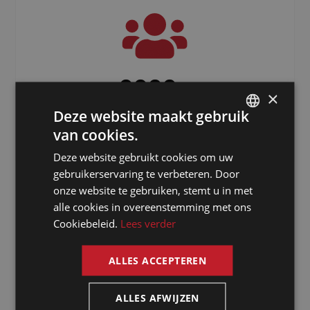
3000
+
×
Deze website maakt gebruik
Freelancers verspreid over de hele
wereld
van cookies.
DUTCH
Deze website gebruikt cookies om uw
DUTCH
gebruikerservaring te verbeteren. Door
GERMAN
onze website te gebruiken, stemt u in met
alle cookies in overeenstemming met ons
FRENCH
Cookiebeleid.
Lees verder
ENGLISH
ALLES ACCEPTEREN
Waarom kiezen
ALLES AFWIJZEN