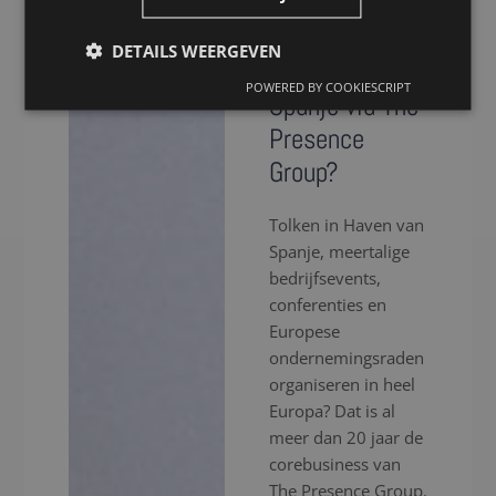
Waarom kiezen
voor een tolk
DETAILS WEERGEVEN
in Haven van
POWERED BY COOKIESCRIPT
Spanje via The
Presence
Group?
Tolken in Haven van
Spanje, meertalige
bedrijfsevents,
conferenties en
Europese
ondernemingsraden
organiseren in heel
Europa? Dat is al
meer dan 20 jaar de
corebusiness van
The Presence Group.