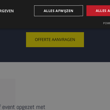
ERGEVEN
ALLES AFWIJZEN
ALLES 
Op zoek naar een tolk in Honiara?
POWE
OFFERTE AANVRAGEN
f event opgezet met