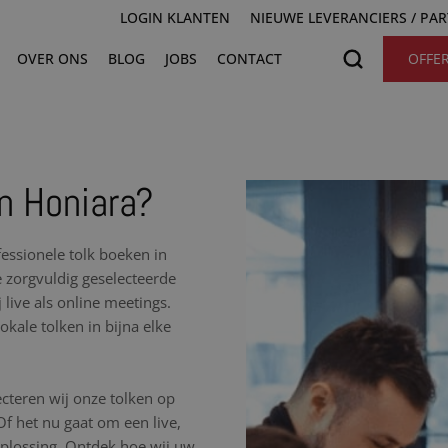
LOGIN KLANTEN
NIEUWE LEVERANCIERS / PA
OVER ONS
BLOG
JOBS
CONTACT
OFFE
in Honiara?
essionele tolk boeken in
e zorgvuldig geselecteerde
 live als online meetings.
kale tolken in bijna elke
cteren wij onze tolken op
 Of het nu gaat om een live,
 oplossing. Ontdek hoe wij uw