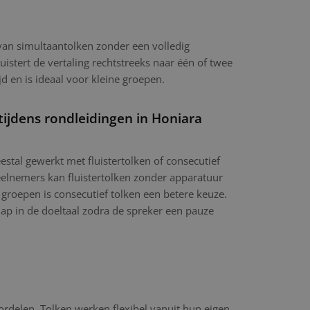
 van simultaantolken zonder een volledig
luistert de vertaling rechtstreeks naar één of twee
jd en is ideaal voor kleine groepen.
tijdens rondleidingen in Honiara
stal gewerkt met fluistertolken of consecutief
eelnemers kan fluistertolken zonder apparatuur
 groepen is consecutief tolken een betere keuze.
hap in de doeltaal zodra de spreker een pauze
ordelen. Tolken werken flexibel vanuit hun eigen