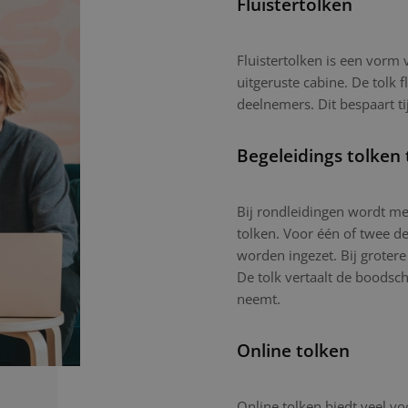
Fluistertolken
Fluistertolken is een vorm
uitgeruste cabine. De tolk f
deelnemers. Dit bespaart ti
Begeleidings tolken 
Bij rondleidingen wordt mee
tolken. Voor één of twee d
worden ingezet. Bij grotere
De tolk vertaalt de boodsc
neemt.
Online tolken
Online tolken biedt veel vo