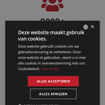
3000
+
×
Freelancers verspreid over de hele
Deze website maakt gebruik
wereld
van cookies.
DUTCH
Deze website gebruikt cookies om uw
DUTCH
gebruikerservaring te verbeteren. Door
GERMAN
onze website te gebruiken, stemt u in met
alle cookies in overeenstemming met ons
FRENCH
Cookiebeleid.
Lees verder
ENGLISH
ALLES ACCEPTEREN
Waarom kiezen
ALLES AFWIJZEN
voor een tolk